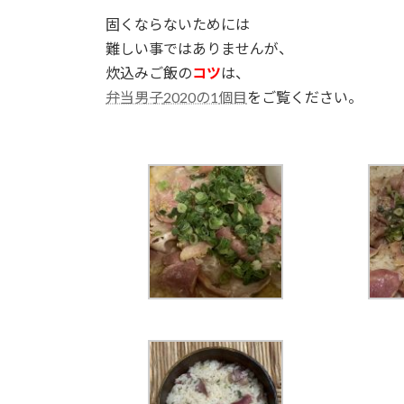
固くならないためには
難しい事ではありませんが、
炊込みご飯の
コツ
は、
弁当男子
2020の1
個目
をご覧ください。