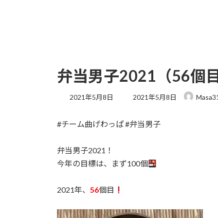
弁当男子2021（56
最
2021年5月8日
2021年5月8日
Masa3
終
更
#チーム曲げわっぱ #弁当男子
新
日
時
弁当男子2021！
:
今年の目標は、まず100個
2021年、
56
個目