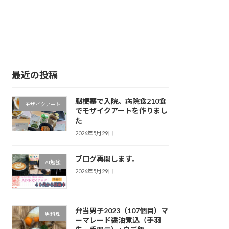
最近の投稿
脳梗塞で入院。病院食210食
モザイクアート
でモザイクアートを作りまし
た
2026年5月29日
ブログ再開します。
AI勉強
2026年5月29日
弁当男子2023（107個目）マ
男料理
ーマレード醤油煮込（手羽