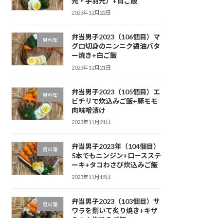
先・手羽元）+白ご飯
2023年12月22日
弁当男子2023（106個目）マ
男料理
グロ切身のニンニク醤油バタ
ー焼き+白ご飯
2023年12月21日
弁当男子2023（105個目）エ
男料理
ビチリで炊込みご飯+豚モモ
肉味噌漬け
2023年11月21日
弁当男子2023年（104個目）
男料理
5本でもニンジン+ロースステ
ーキ+タコわさび炊込みご飯
2023年11月15日
弁当男子2023（103個目）サ
男料理
ワラを捌いて炙り焼き+キザ