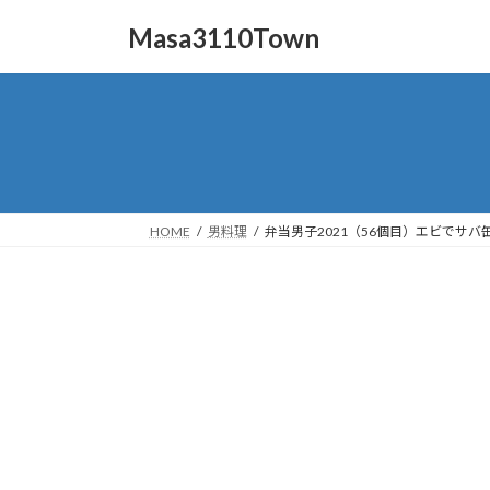
コ
ナ
Masa3110Town
ン
ビ
テ
ゲ
ン
ー
ツ
シ
へ
ョ
ス
ン
キ
に
ッ
移
HOME
男料理
弁当男子2021（56個目）エビでサバ
プ
動