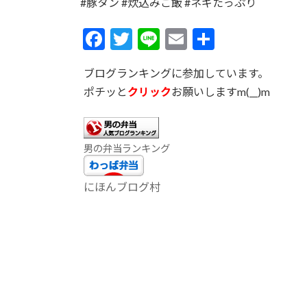
#豚タン #炊込みご飯 #ネギたっぷり
F
T
Li
E
共
ac
w
n
m
有
ブログランキングに参加しています。
e
itt
e
ai
ポチッと
クリック
お願いしますm(__)m
b
er
l
o
o
男の弁当ランキング
k
にほんブログ村