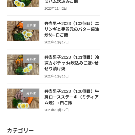
ミハム炊込みご飯
2023年11月2日
弁当男子2023（102個目）エ
男料理
リンギと手羽元のバター醤油
炒め+白ご飯
2023年10月17日
弁当男子2023（101個目）冷
男料理
凍カボチャde炊込みご飯+せ
せり漬け焼
2023年10月16日
弁当男子2023（100個目）牛
男料理
肩ロースステーキ（ミディア
ム焼）+白ご飯
2023年10月12日
カテゴリー