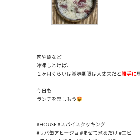
肉や魚など
冷凍しとけば、
１ヶ月くらいは賞味期限は大丈夫だと
勝手に
今日も
ランチを楽しもう
#HOUSE #スパイスクッキング
#サバ缶アヒージョ #まぜて煮るだけ #エビ