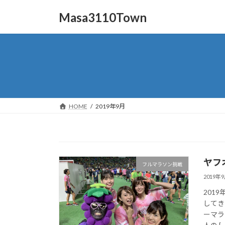
コ
ナ
Masa3110Town
ン
ビ
テ
ゲ
ン
ー
ツ
シ
へ
ョ
ス
ン
キ
に
ッ
移
HOME
2019年9月
プ
動
ヤフ
フルマラソン挑戦
2019年
201
してき
ーマラ