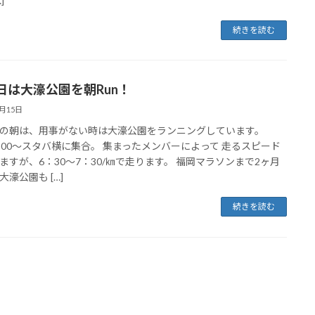
]
続きを読む
日は大濠公園を朝Run！
9月15日
の朝は、用事がない時は大濠公園をランニングしています。
：00～スタバ横に集合。 集まったメンバーによって 走るスピード
ますが、6：30～7：30/㎞で走ります。 福岡マラソンまで2ヶ月
大濠公園も […]
続きを読む