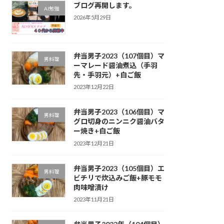
ブログ再開します。
AI勉強
2026年5月29日
弁当男子2023（107個目）マ
男料理
ーマレード醤油煮込（手羽
先・手羽元）+白ご飯
2023年12月22日
弁当男子2023（106個目）マ
男料理
グロ切身のニンニク醤油バタ
ー焼き+白ご飯
2023年12月21日
弁当男子2023（105個目）エ
男料理
ビチリで炊込みご飯+豚モモ
肉味噌漬け
2023年11月21日