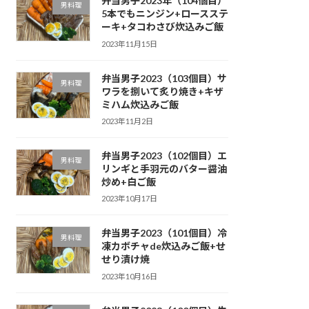
弁当男子2023年（104個目）
男料理
5本でもニンジン+ロースステ
ーキ+タコわさび炊込みご飯
2023年11月15日
弁当男子2023（103個目）サ
男料理
ワラを捌いて炙り焼き+キザ
ミハム炊込みご飯
2023年11月2日
弁当男子2023（102個目）エ
男料理
リンギと手羽元のバター醤油
炒め+白ご飯
2023年10月17日
弁当男子2023（101個目）冷
男料理
凍カボチャde炊込みご飯+せ
せり漬け焼
2023年10月16日