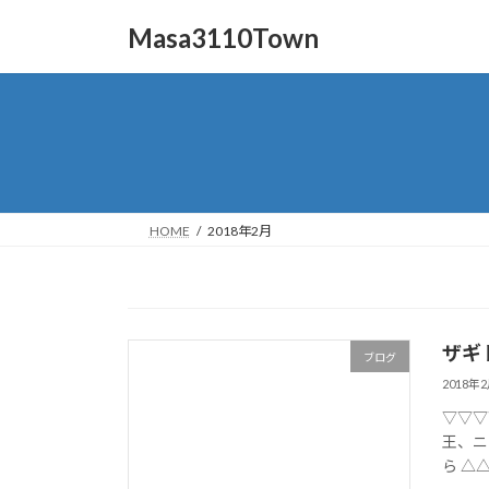
コ
ナ
Masa3110Town
ン
ビ
テ
ゲ
ン
ー
ツ
シ
へ
ョ
ス
ン
キ
に
ッ
移
HOME
2018年2月
プ
動
ザギ
ブログ
2018年
▽▽▽
王、ニット
ら △