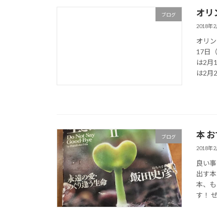
オリ
ブログ
2018年
オリン
17日
は2月
は2月2 
本 
ブログ
2018年
良い事
出す本
本、も
す！ ぜ