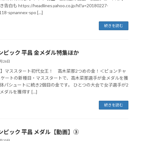
白も https://headlines.yahoo.co.jp/hl?a=20180227-
18-spnannex-spo […]
続きを読む
ンピック 平昌 金メダル特集ほか
2月26日
K】マススタート初代女王！ 高木菜那2つめの金！＜ピョンチャ
スケートの新種目・マススタートで、高木菜那選手が金メダルを獲
体パシュートに続き2個目の金です。 ひとつの大会で女子選手が2
メダルを獲得す […]
続きを読む
ンピック 平昌 メダル【動画】③
2月25日