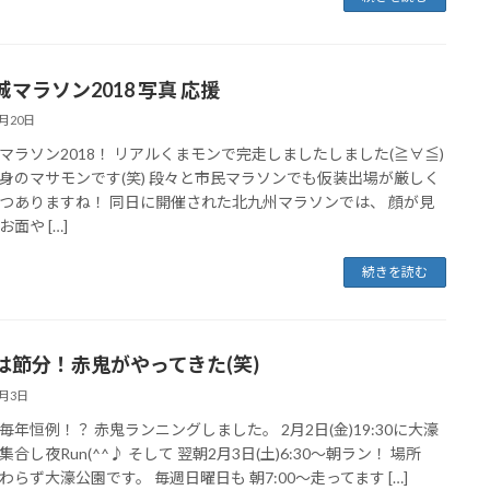
マラソン2018 写真 応援
2月20日
マラソン2018！ リアルくまモンで完走しましたしました(≧∀≦)
身のマサモンです(笑) 段々と市民マラソンでも仮装出場が厳しく
つありますね！ 同日に開催された北九州マラソンでは、 顔が見
面や […]
続きを読む
は節分！赤鬼がやってきた(笑)
2月3日
毎年恒例！？ 赤鬼ランニングしました。 2月2日(金)19:30に大濠
合し夜Run(^^♪ そして 翌朝2月3日(土)6:30～朝ラン！ 場所
わらず大濠公園です。 毎週日曜日も 朝7:00～走ってます […]