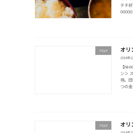
テチ好き告
000001
オリ
ブログ
2018年
【NH
ン＞ 
得。団
つの金
オリ
ブログ
2018年