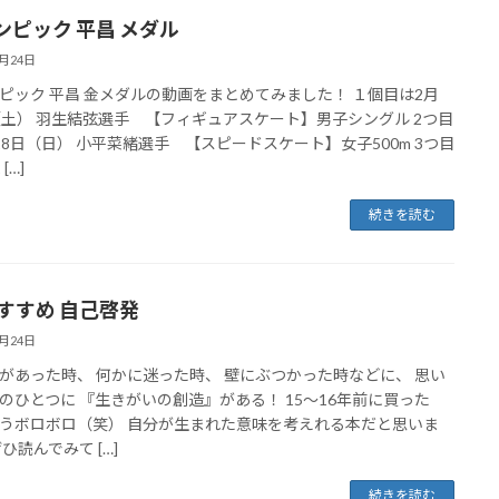
ンピック 平昌 メダル
2月24日
ピック 平昌 金メダルの動画をまとめてみました！ １個目は2月
（土） 羽生結弦選手 【フィギュアスケート】男子シングル 2つ目
18日（日） 小平菜緒選手 【スピードスケート】女子500m 3つ目
[…]
続きを読む
おすすめ 自己啓発
2月24日
があった時、 何かに迷った時、 壁にぶつかった時などに、 思い
のひとつに 『生きがいの創造』がある！ 15〜16年前に買った
うボロボロ（笑） 自分が生まれた意味を考えれる本だと思いま
ひ読んでみて […]
続きを読む