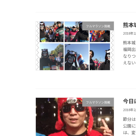
熊本城
フルマラソン挑戦
2018年
熊本城
福岡出
なりつ
えないお
今日
フルマラソン挑戦
2018年
節分は
公園に集
は、変