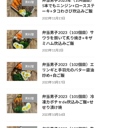
弁当男子2023年（104個目）
男料理
5本でもニンジン+ロースステ
ーキ+タコわさび炊込みご飯
2023年11月15日
弁当男子2023（103個目）サ
男料理
ワラを捌いて炙り焼き+キザ
ミハム炊込みご飯
2023年11月2日
弁当男子2023（102個目）エ
男料理
リンギと手羽元のバター醤油
炒め+白ご飯
2023年10月17日
弁当男子2023（101個目）冷
男料理
凍カボチャde炊込みご飯+せ
せり漬け焼
2023年10月16日