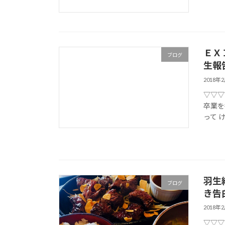
ＥＸ
ブログ
生報
2018年
▽▽▽
卒業を番組
って 
羽生
ブログ
き告
2018年
▽▽▽