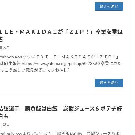
続きを読む
ＩＬＥ・ＭＡＫＩＤＡＩが「ＺＩＰ！」卒業を番組
告
2月27日
YahooNews▽▽▽ ＥＸＩＬＥ・ＭＡＫＩＤＡＩが「ＺＩＰ！」
生報告 https://news.yahoo.co.jp/pickup/6273560 卒業にあた
けっこう厳しい意見が多いですね(+ […]
続きを読む
結弦選手 勝負飯は白飯 炭酸ジュース＆ポテチ好
白も
2月27日
YahooNewsより▽▽▽ 羽生 勝負飯は白飯 炭酸ジュース＆ポ