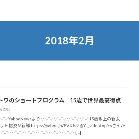
2018年2月
トワのショートプログラム 15歳で世界最高得点
2月28日
▽▽YahooNewsより▽▽▽▽▽▽▽▽▽▽▽ 15歳氷上の新女
帽姿が新鮮 https://yahoo.jp/PVKfs9 @YJ_videotopicsさんか
△△△△△△△△△△△△△△△△△△ […]