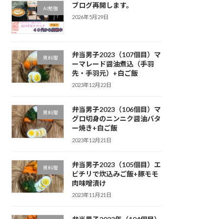
ブログ再開します。
AI勉強
2026年5月29日
弁当男子2023（107個目）マ
男料理
ーマレード醤油煮込（手羽
先・手羽元）+白ご飯
2023年12月22日
弁当男子2023（106個目）マ
男料理
グロ切身のニンニク醤油バタ
ー焼き+白ご飯
2023年12月21日
弁当男子2023（105個目）エ
男料理
ビチリで炊込みご飯+豚モモ
肉味噌漬け
2023年11月21日