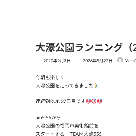
大濠公園ランニング（202
最
2020年9月3日
2026年5月22日
Masa
終
更
今朝も楽しく
新
日
大濠公園を走ってきました
時
:
連続朝RUN37日目です
am5:55から
大濠公園の福岡市美術館前を
スタートする「TEAM大濠555」