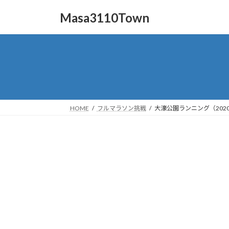
コ
ナ
Masa3110Town
ン
ビ
テ
ゲ
ン
ー
ツ
シ
へ
ョ
ス
ン
キ
に
ッ
移
HOME
フルマラソン挑戦
大濠公園ランニング（2020.
プ
動