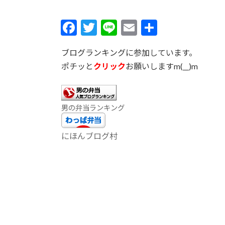
F
T
Li
E
共
ac
w
n
m
有
ブログランキングに参加しています。
e
itt
e
ai
ポチッと
クリック
お願いしますm(__)m
b
er
l
o
o
男の弁当ランキング
k
にほんブログ村