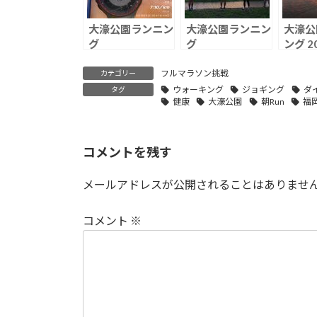
大濠公園ランニン
大濠公園ランニン
大濠公
グ
グ
ング 20
（2021.06.05）
（2020.09.09）
フルマラソン挑戦
カテゴリー
ウォーキング
ジョギング
ダ
タグ
健康
大濠公園
朝Run
福
コメントを残す
メールアドレスが公開されることはありませ
コメント
※