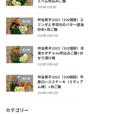
ミハム炊込みご飯
2023年11月2日
弁当男子2023（102個目）エ
男料理
リンギと手羽元のバター醤油
炒め+白ご飯
2023年10月17日
弁当男子2023（101個目）冷
男料理
凍カボチャde炊込みご飯+せ
せり漬け焼
2023年10月16日
弁当男子2023（100個目）牛
男料理
肩ロースステーキ（ミディア
ム焼）+白ご飯
2023年10月12日
カテゴリー