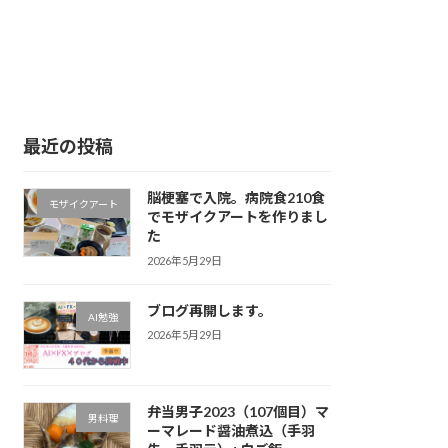
最近の投稿
脳梗塞で入院。病院食210食
モザイクアート
でモザイクアートを作りまし
た
2026年5月29日
ブログ再開します。
AI勉強
2026年5月29日
弁当男子2023（107個目）マ
男料理
ーマレード醤油煮込（手羽