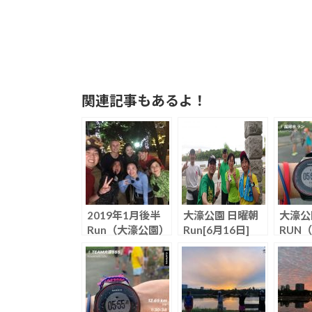
関連記事もあるよ！
2019年1月後半
大濠公園 日曜朝
大濠公
Run（大濠公園）
Run[6月16日]
RUN（2
0）