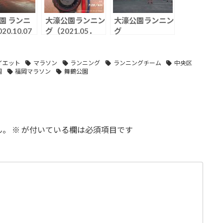
園 ランニ
大濠公園ランニン
大濠公園ランニン
20.10.07
グ（2021.05．
グ
30）
（2021.06.09.W
ed）
イエット
マラソン
ランニング
ランニングチーム
中央区
岡
福岡マラソン
舞鶴公園
ん。
※
が付いている欄は必須項目です