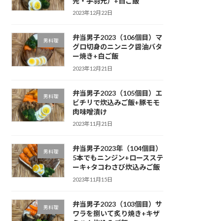
先・手羽元）+白ご飯
2023年12月22日
弁当男子2023（106個目）マ
男料理
グロ切身のニンニク醤油バタ
ー焼き+白ご飯
2023年12月21日
弁当男子2023（105個目）エ
男料理
ビチリで炊込みご飯+豚モモ
肉味噌漬け
2023年11月21日
弁当男子2023年（104個目）
男料理
5本でもニンジン+ロースステ
ーキ+タコわさび炊込みご飯
2023年11月15日
弁当男子2023（103個目）サ
男料理
ワラを捌いて炙り焼き+キザ