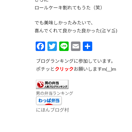
ロールケーキ割れてもうた（笑）
でも美味しかったみたいで、
喜んでくれて良かった良かった(≧∀≦)
F
T
Li
E
共
ac
w
n
m
有
ブログランキングに参加しています。
e
itt
e
ai
ポチッと
クリック
お願いしますm(__)m
b
er
l
o
o
男の弁当ランキング
k
にほんブログ村