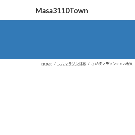
コ
ナ
Masa3110Town
ン
ビ
テ
ゲ
ン
ー
ツ
シ
へ
ョ
ス
ン
キ
に
ッ
移
HOME
フルマラソン挑戦
さが桜マラソン2017 結果
プ
動