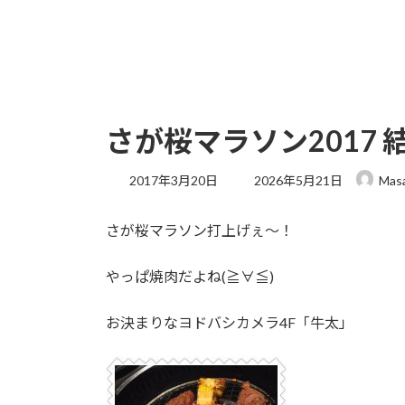
さが桜マラソン2017 
最
2017年3月20日
2026年5月21日
Mas
終
更
さが桜マラソン打上げぇ〜！
新
日
時
やっぱ焼肉だよね(≧∀≦)
:
お決まりなヨドバシカメラ4F「牛太」