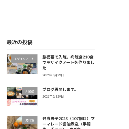
最近の投稿
脳梗塞で入院。病院食210食
モザイクアート
でモザイクアートを作りまし
た
2026年5月29日
ブログ再開します。
AI勉強
2026年5月29日
弁当男子2023（107個目）マ
男料理
ーマレード醤油煮込（手羽