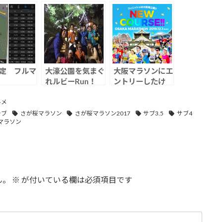
ver2017年
年会
セレクショ
定 フルマ
大濠公園を気まぐ
大阪マラソンにエ
れルビーRun！
ントリーしたけ
ど、福岡マラソン
も、、、
ルメ
ラブ
さが桜マラソン
さが桜マラソン2017
サブ3.5
サブ4
マラソン
ん。
※
が付いている欄は必須項目です