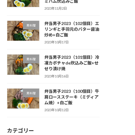
ミハム炊込みご飯
2023年11月2日
弁当男子2023（102個目）エ
男料理
リンギと手羽元のバター醤油
炒め+白ご飯
2023年10月17日
弁当男子2023（101個目）冷
男料理
凍カボチャde炊込みご飯+せ
せり漬け焼
2023年10月16日
弁当男子2023（100個目）牛
男料理
肩ロースステーキ（ミディア
ム焼）+白ご飯
2023年10月12日
カテゴリー