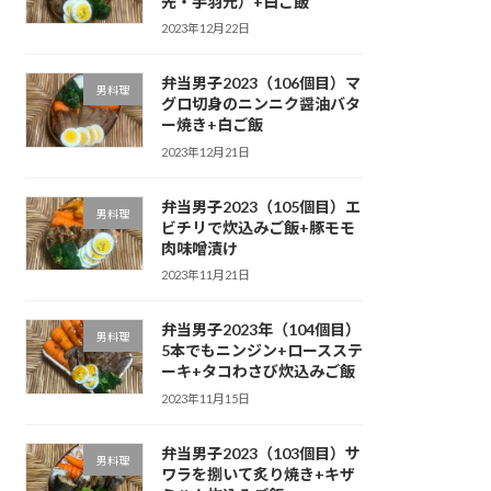
先・手羽元）+白ご飯
2023年12月22日
弁当男子2023（106個目）マ
男料理
グロ切身のニンニク醤油バタ
ー焼き+白ご飯
2023年12月21日
弁当男子2023（105個目）エ
男料理
ビチリで炊込みご飯+豚モモ
肉味噌漬け
2023年11月21日
弁当男子2023年（104個目）
男料理
5本でもニンジン+ロースステ
ーキ+タコわさび炊込みご飯
2023年11月15日
弁当男子2023（103個目）サ
男料理
ワラを捌いて炙り焼き+キザ