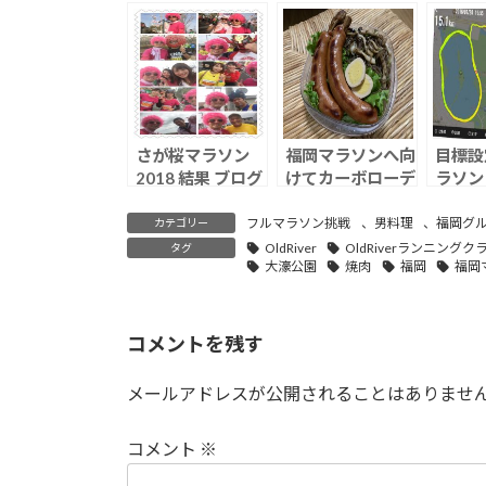
引換証』
ー
OldRi
下半期
ン！
さが桜マラソン
福岡マラソンへ向
目標設
2018 結果 ブログ
けてカーボローデ
ラソン
ィング！
フルマラソン挑戦
、
男料理
、
福岡グ
カテゴリー
OldRiver
OldRiverランニングク
タグ
大濠公園
焼肉
福岡
福岡
コメントを残す
メールアドレスが公開されることはありませ
コメント
※