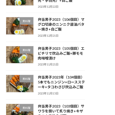
先・手羽元）+白ご飯
2023年12月22日
弁当男子2023（106個目）マ
男料理
グロ切身のニンニク醤油バタ
ー焼き+白ご飯
2023年12月21日
弁当男子2023（105個目）エ
男料理
ビチリで炊込みご飯+豚モモ
肉味噌漬け
2023年11月21日
弁当男子2023年（104個目）
男料理
5本でもニンジン+ロースステ
ーキ+タコわさび炊込みご飯
2023年11月15日
弁当男子2023（103個目）サ
男料理
ワラを捌いて炙り焼き+キザ