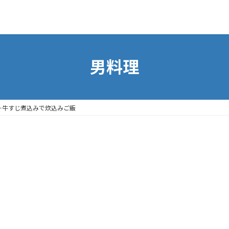
男料理
ニ＋牛すじ煮込みで炊込みご飯