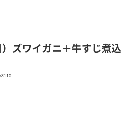
個目）ズワイガニ＋牛すじ煮込
a3110