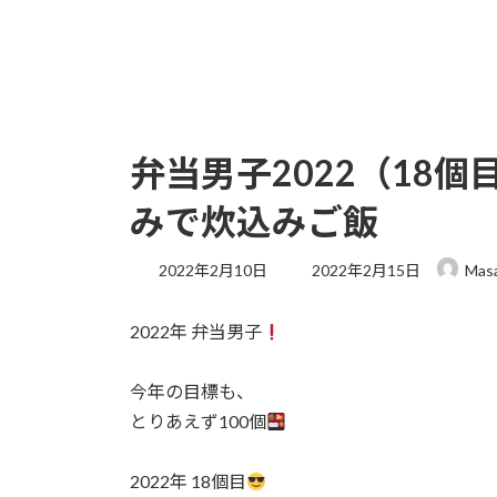
弁当男子2022（18
みで炊込みご飯
最
2022年2月10日
2022年2月15日
Mas
終
更
2022年 弁当男子
新
日
時
今年の目標も、
:
とりあえず100個
2022年 18個目