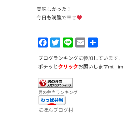
美味しかった！
今日も満腹で幸せ
F
T
Li
E
共
ac
w
n
m
有
ブログランキングに参加しています。
e
itt
e
ai
ポチッと
クリック
お願いしますm(__)m
b
er
l
o
o
男の弁当ランキング
k
にほんブログ村