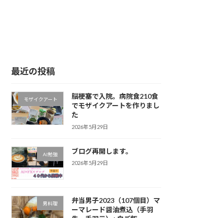
最近の投稿
脳梗塞で入院。病院食210食
モザイクアート
でモザイクアートを作りまし
た
2026年5月29日
ブログ再開します。
AI勉強
2026年5月29日
弁当男子2023（107個目）マ
男料理
ーマレード醤油煮込（手羽