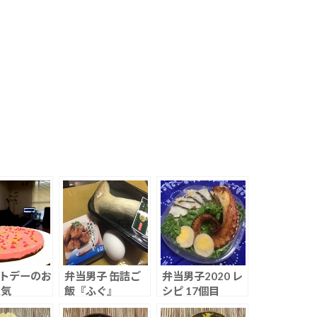
トデーのお
弁当男子 缶詰ご
弁当男子2020 レ
人気
飯『ふぐ』
シピ 17個目