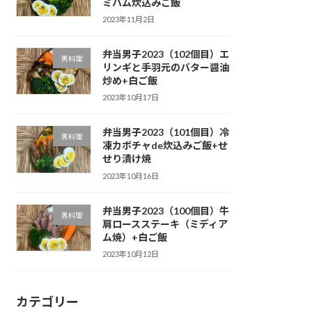
ミハム炊込みご飯
2023年11月2日
弁当男子2023（102個目）エ
男料理
リンギと手羽元のバター醤油
炒め+白ご飯
2023年10月17日
弁当男子2023（101個目）冷
男料理
凍カボチャde炊込みご飯+せ
せり漬け焼
2023年10月16日
弁当男子2023（100個目）牛
男料理
肩ロースステーキ（ミディア
ム焼）+白ご飯
2023年10月12日
カテゴリー