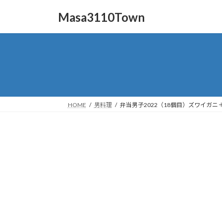
コ
ナ
Masa3110Town
ン
ビ
テ
ゲ
ン
ー
ツ
シ
へ
ョ
ス
ン
キ
に
ッ
移
HOME
男料理
弁当男子2022（18個目）ズワイガ
プ
動