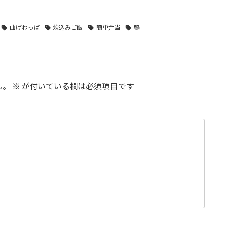
ー甘辛煮
ゴーヤ&めし泥棒
豚ロース味噌漬け
グコーン炊
炊込みの+豚バラ
＋ちゃんぽん具材
飯
軟骨にんにく醤油
で炊込みご飯
曲げわっぱ
炊込みご飯
簡単弁当
鴨
炒め
ん。
※
が付いている欄は必須項目です