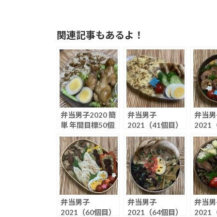
関連記事もあるよ！
弁当男子2020 簡
弁当男子
弁当男
単 年間目標50個
2021（41個目）
2021
中2個目
ドリア
にんに
飯
弁当男子
弁当男子
弁当男
2021（60個目）
2021（64個目）
2021