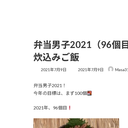
弁当男子2021（96
炊込みご飯
最
2021年7月9日
2021年7月9日
Masa3
終
更
弁当男子2021！
新
日
今年の目標は、まず100個
時
:
2021年、96個目