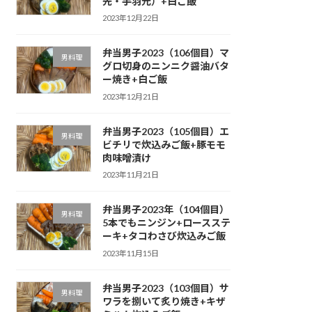
先・手羽元）+白ご飯
2023年12月22日
弁当男子2023（106個目）マ
男料理
グロ切身のニンニク醤油バタ
ー焼き+白ご飯
2023年12月21日
弁当男子2023（105個目）エ
男料理
ビチリで炊込みご飯+豚モモ
肉味噌漬け
2023年11月21日
弁当男子2023年（104個目）
男料理
5本でもニンジン+ロースステ
ーキ+タコわさび炊込みご飯
2023年11月15日
弁当男子2023（103個目）サ
男料理
ワラを捌いて炙り焼き+キザ