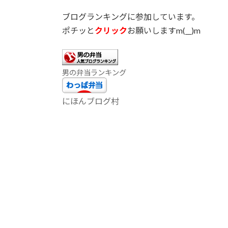
ac
w
n
m
有
ブログランキングに参加しています。
e
itt
e
ai
ポチッと
クリック
お願いしますm(__)m
b
er
l
o
o
男の弁当ランキング
k
にほんブログ村