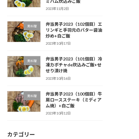
ミハム炊込みご飯
2023年11月2日
弁当男子2023（102個目）エ
男料理
リンギと手羽元のバター醤油
炒め+白ご飯
2023年10月17日
弁当男子2023（101個目）冷
男料理
凍カボチャde炊込みご飯+せ
せり漬け焼
2023年10月16日
弁当男子2023（100個目）牛
男料理
肩ロースステーキ（ミディア
ム焼）+白ご飯
2023年10月12日
カテゴリー