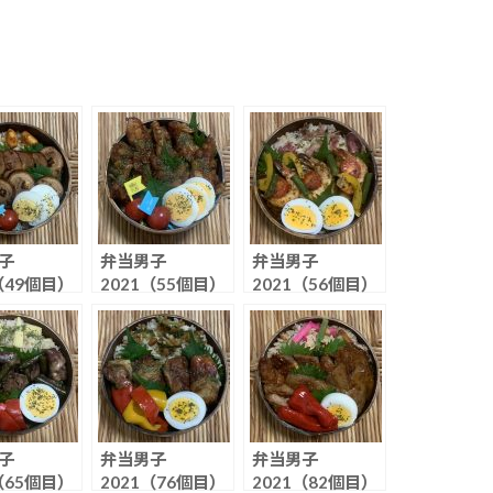
子
弁当男子
弁当男子
（49個目）
2021（55個目）
2021（56個目）
く炊込みご
めんたいコーラ煮
エビでサバ缶アヒ
込み#豚バラ軟骨
ージョ
子
弁当男子
弁当男子
（65個目）
2021（76個目）
2021（82個目）