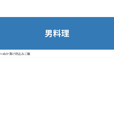
男料理
り+ぬか漬け炊込みご飯