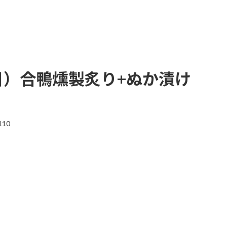
個目）合鴨燻製炙り+ぬか漬け
110