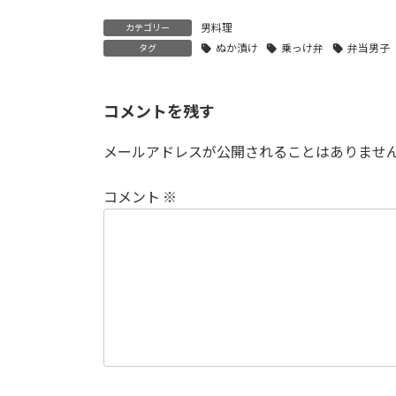
ピーマンのキャベ
とんこつ醤油で炊
鶏レバ
ツ詰め+キャベツ
込みご飯
+ヤン
男料理
カテゴリー
だけ餃子
込みご
ぬか漬け
乗っけ弁
弁当男子
タグ
コメントを残す
メールアドレスが公開されることはありませ
コメント
※