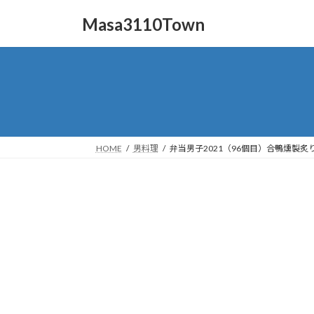
コ
ナ
Masa3110Town
ン
ビ
テ
ゲ
ン
ー
ツ
シ
へ
ョ
ス
ン
キ
に
ッ
移
HOME
男料理
弁当男子2021（96個目）合鴨燻製炙
プ
動