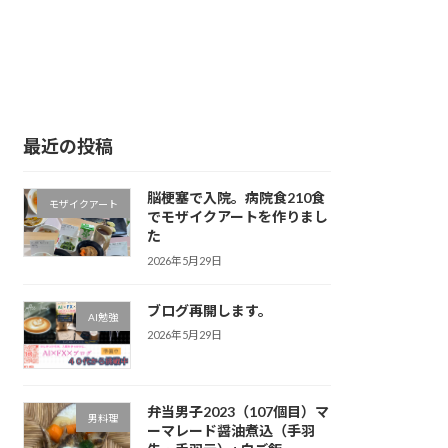
最近の投稿
脳梗塞で入院。病院食210食
モザイクアート
でモザイクアートを作りまし
た
2026年5月29日
ブログ再開します。
AI勉強
2026年5月29日
弁当男子2023（107個目）マ
男料理
ーマレード醤油煮込（手羽