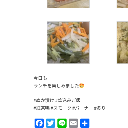
今日も
ランチを楽しみました
#ぬか漬け #炊込みご飯
#紅茶鴨 #スモーク #バーナー #炙り
F
T
Li
E
共