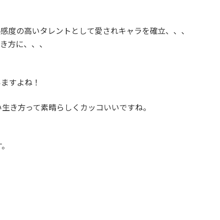
好感度の高いタレントとして愛されキャラを確立、、、
生き方に、、、
いますよね！
い生き方って素晴らしくカッコいいですね。
す。