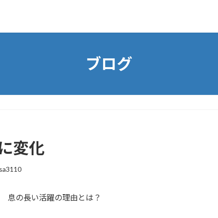
ブログ
象に変化
sa3110
 息の長い活躍の理由とは？