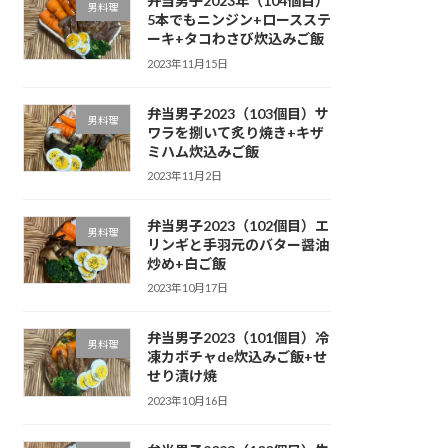
弁当男子2023年（104個目）
男料理
5本でもニンジン+ロースステ
ーキ+タコわさび炊込みご飯
2023年11月15日
弁当男子2023（103個目）サ
男料理
ワラを捌いて炙り焼き+キザ
ミハム炊込みご飯
2023年11月2日
弁当男子2023（102個目）エ
男料理
リンギと手羽元のバター醤油
炒め+白ご飯
2023年10月17日
弁当男子2023（101個目）冷
男料理
凍カボチャde炊込みご飯+せ
せり漬け焼
2023年10月16日