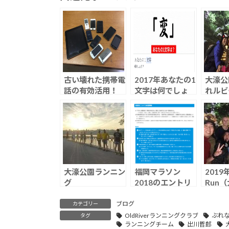
古い壊れた携帯電
2017年あなたの1
大濠公
話の有効活用！
文字は何でしょ
れルビ
う？FaceBookよ
り！
大濠公園ランニン
福岡マラソン
2019
グ
2018のエントリ
Run
（2020.07.31）
ー
ブログ
カテゴリー
OldRiverランニングクラブ
ぶれ
タグ
ランニングチーム
出川哲郎