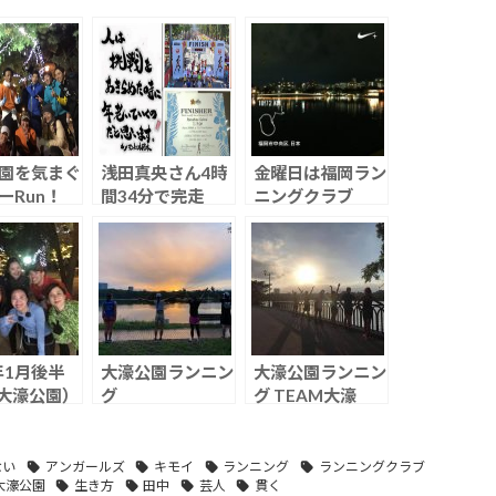
園を気まぐ
浅田真央さん4時
金曜日は福岡ラン
ーRun！
間34分で完走
ニングクラブ
ホノルルマラソン
OldRiver
年1月後半
大濠公園ランニン
大濠公園ランニン
（大濠公園）
グ
グ TEAM大濠
（2020.09.09）
555（2021.05.29
）
ない
アンガールズ
キモイ
ランニング
ランニングクラブ
大濠公園
生き方
田中
芸人
貫く