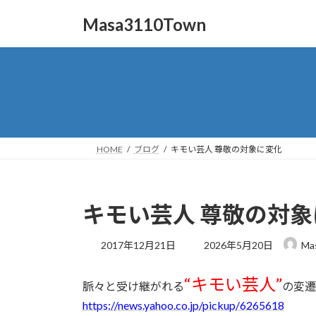
コ
ナ
Masa3110Town
ン
ビ
テ
ゲ
ン
ー
ツ
シ
へ
ョ
ス
ン
キ
に
ッ
移
HOME
ブログ
キモい芸人 尊敬の対象に変化
プ
動
キモい芸人 尊敬の対
最
2017年12月21日
2026年5月20日
Ma
終
更
“キモい芸人”
新
脈々と受け継がれる
の変遷
日
https://news.yahoo.co.jp/pickup/6265618
時