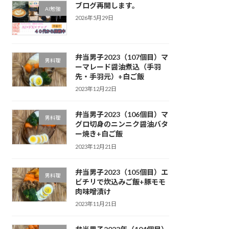
ブログ再開します。
AI勉強
2026年5月29日
弁当男子2023（107個目）マ
男料理
ーマレード醤油煮込（手羽
先・手羽元）+白ご飯
2023年12月22日
弁当男子2023（106個目）マ
男料理
グロ切身のニンニク醤油バタ
ー焼き+白ご飯
2023年12月21日
弁当男子2023（105個目）エ
男料理
ビチリで炊込みご飯+豚モモ
肉味噌漬け
2023年11月21日