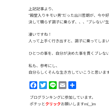
:
上記記事より、
“殿堂入りキモい男”だった出川哲朗が、今や
決して驕らず調子に乗らず、、、“ブレない”
凄いですね！
人って上手く行き出すと、調子に乗ってしま
ひとつの事を、自分が決めた事を貫くブレな
私も、参考にし、
自分らしくそんな生き方していこうと思いま
F
T
Li
E
共
ac
w
n
m
有
ブログランキングに参加しています。
e
itt
e
ai
ポチッと
クリック
お願いしますm(__)m
b
er
l