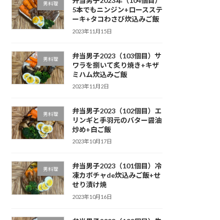
弁当男子2023年（104個目）
男料理
5本でもニンジン+ロースステ
ーキ+タコわさび炊込みご飯
2023年11月15日
弁当男子2023（103個目）サ
男料理
ワラを捌いて炙り焼き+キザ
ミハム炊込みご飯
2023年11月2日
弁当男子2023（102個目）エ
男料理
リンギと手羽元のバター醤油
炒め+白ご飯
2023年10月17日
弁当男子2023（101個目）冷
男料理
凍カボチャde炊込みご飯+せ
せり漬け焼
2023年10月16日