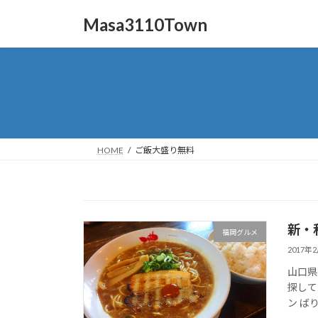
コ
ナ
Masa3110Town
ン
ビ
テ
ゲ
ン
ー
ツ
シ
へ
ョ
ス
ン
キ
に
ッ
移
HOME
ご飯大盛り無料
プ
動
新・
福岡グルメ
2017年
山口県
探して
ン ばり馬