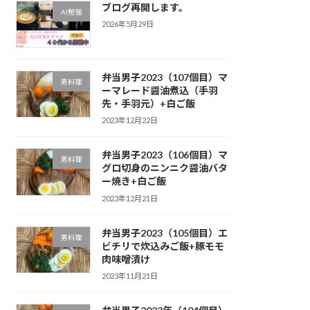
ブログ再開します。
AI勉強
2026年5月29日
弁当男子2023（107個目）マ
男料理
ーマレード醤油煮込（手羽
先・手羽元）+白ご飯
2023年12月22日
弁当男子2023（106個目）マ
男料理
グロ切身のニンニク醤油バタ
ー焼き+白ご飯
2023年12月21日
弁当男子2023（105個目）エ
男料理
ビチリで炊込みご飯+豚モモ
肉味噌漬け
2023年11月21日