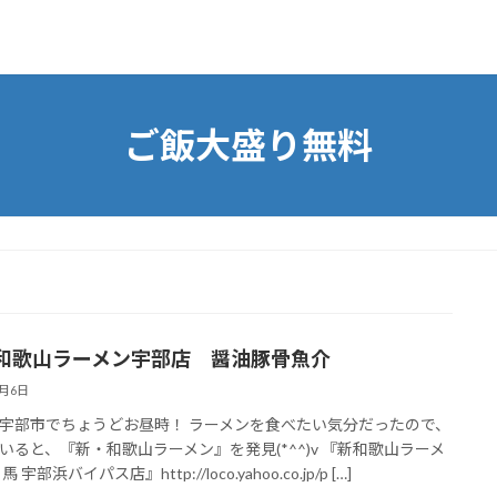
ご飯大盛り無料
和歌山ラーメン宇部店 醤油豚骨魚介
2月6日
宇部市でちょうどお昼時！ ラーメンを食べたい気分だったので、
いると、『新・和歌山ラーメン』を発見(*^^)v 『新和歌山ラーメ
 宇部浜バイパス店』http://loco.yahoo.co.jp/p […]