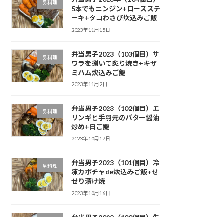
男料理
5本でもニンジン+ロースステ
ーキ+タコわさび炊込みご飯
2023年11月15日
弁当男子2023（103個目）サ
男料理
ワラを捌いて炙り焼き+キザ
ミハム炊込みご飯
2023年11月2日
弁当男子2023（102個目）エ
男料理
リンギと手羽元のバター醤油
炒め+白ご飯
2023年10月17日
弁当男子2023（101個目）冷
男料理
凍カボチャde炊込みご飯+せ
せり漬け焼
2023年10月16日