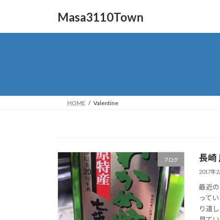
コ
ナ
Masa3110Town
ン
ビ
テ
ゲ
ン
ー
ツ
シ
へ
ョ
ス
ン
キ
に
ッ
移
HOME
Valentine
プ
動
長崎
ブログ
2017年
最近の
ってい
り道し
見ている