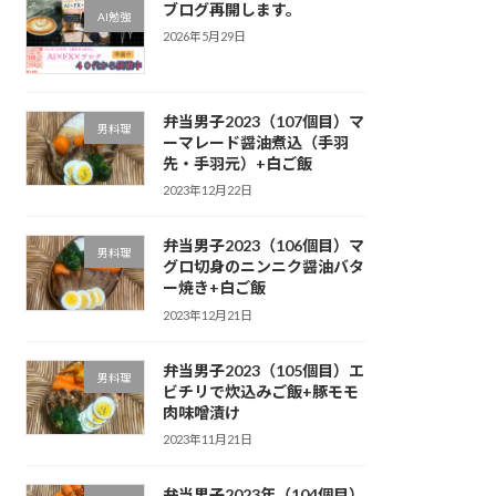
ブログ再開します。
AI勉強
2026年5月29日
弁当男子2023（107個目）マ
男料理
ーマレード醤油煮込（手羽
先・手羽元）+白ご飯
2023年12月22日
弁当男子2023（106個目）マ
男料理
グロ切身のニンニク醤油バタ
ー焼き+白ご飯
2023年12月21日
弁当男子2023（105個目）エ
男料理
ビチリで炊込みご飯+豚モモ
肉味噌漬け
2023年11月21日
弁当男子2023年（104個目）