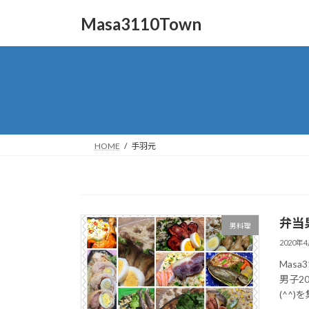
コ
ナ
Masa3110Town
ン
ビ
テ
ゲ
ン
ー
ツ
シ
へ
ョ
ス
ン
キ
に
ッ
移
HOME
手羽元
プ
動
弁当
男料理
2020年
Mas
男子20
(^^)