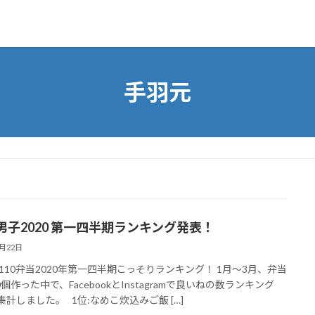
手羽元
男子2020 第一四半期ランキング発表！
4月22日
a3110弁当2020年第一四半期こっそりランキング！ 1月〜3月、弁当
個作った中で、FacebookとInstagramで良いねの数ランキング
を集計しました。 1位:なめこ炊込みご飯 […]