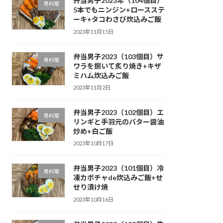
弁当男子2023年（104個目）
男料理
5本でもニンジン+ロースステ
ーキ+タコわさび炊込みご飯
2023年11月15日
弁当男子2023（103個目）サ
男料理
ワラを捌いて炙り焼き+キザ
ミハム炊込みご飯
2023年11月2日
弁当男子2023（102個目）エ
男料理
リンギと手羽元のバター醤油
炒め+白ご飯
2023年10月17日
弁当男子2023（101個目）冷
男料理
凍カボチャde炊込みご飯+せ
せり漬け焼
2023年10月16日