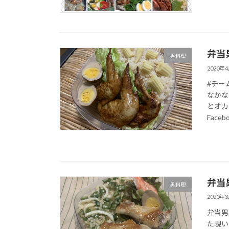
弁当男
男料理
2020年
#チー
なかな
とオカ
Facebo
弁当男
男料理
2020年
弁当男
た覗い