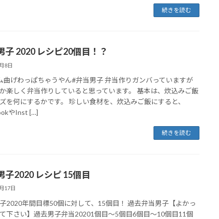
続きを読む
子 2020 レシピ20個目！？
4月8日
ム曲げわっぱちゃうやん#弁当男子 弁当作りガンバっていますが
か楽しく弁当作りしていると思っています。 基本は、炊込みご飯
ズを何にするかです。 珍しい食材を、炊込みご飯にすると、
okやInst […]
続きを読む
子2020 レシピ 15個目
3月17日
子2020年間目標50個に対して、15個目！ 過去弁当男子【よかっ
て下さい】過去男子弁当20201個目〜5個目6個目〜10個目11個