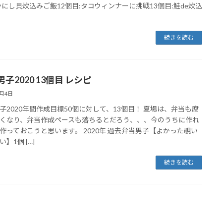
かにし貝炊込みご飯12個目:タコウィンナーに挑戦13個目:鮭de炊込
続きを読む
子2020 13個目 レシピ
3月4日
子2020年間作成目標50個に対して、13個目！ 夏場は、弁当も腐
くなり、弁当作成ペースも落ちるとだろう、、、今のうちに作れ
作っておこうと思います。 2020年 過去弁当男子【よかった覗い
】1個 […]
続きを読む