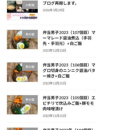
ブログ再開します。
AI勉強
2026年5月29日
弁当男子2023（107個目）マ
男料理
ーマレード醤油煮込（手羽
先・手羽元）+白ご飯
2023年12月22日
弁当男子2023（106個目）マ
男料理
グロ切身のニンニク醤油バタ
ー焼き+白ご飯
2023年12月21日
弁当男子2023（105個目）エ
男料理
ビチリで炊込みご飯+豚モモ
肉味噌漬け
2023年11月21日