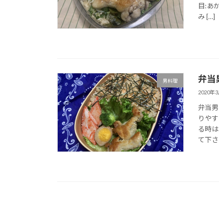
目:あ
み […]
弁当男
男料理
2020年
弁当男
りやす
る時は
て下さい