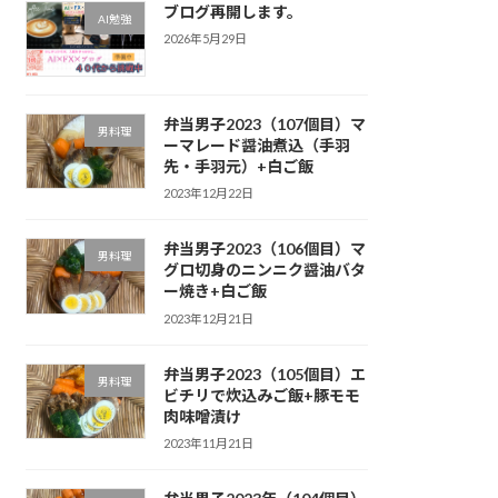
ブログ再開します。
AI勉強
2026年5月29日
弁当男子2023（107個目）マ
男料理
ーマレード醤油煮込（手羽
先・手羽元）+白ご飯
2023年12月22日
弁当男子2023（106個目）マ
男料理
グロ切身のニンニク醤油バタ
ー焼き+白ご飯
2023年12月21日
弁当男子2023（105個目）エ
男料理
ビチリで炊込みご飯+豚モモ
肉味噌漬け
2023年11月21日