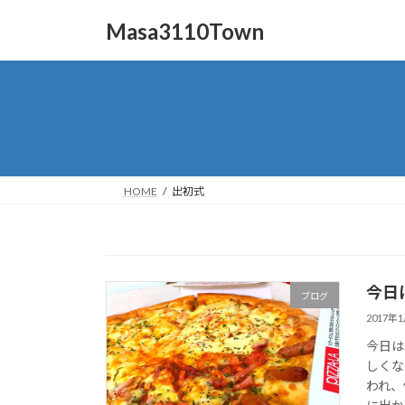
コ
ナ
Masa3110Town
ン
ビ
テ
ゲ
ン
ー
ツ
シ
へ
ョ
ス
ン
キ
に
ッ
移
HOME
出初式
プ
動
今日
ブログ
2017年
今日は
しくな
われ、