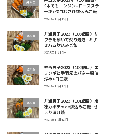
弁当男子2023年（104個目）
男料理
5本でもニンジン+ロースステ
ーキ+タコわさび炊込みご飯
2023年11月15日
弁当男子2023（103個目）サ
男料理
ワラを捌いて炙り焼き+キザ
ミハム炊込みご飯
2023年11月2日
弁当男子2023（102個目）エ
男料理
リンギと手羽元のバター醤油
炒め+白ご飯
2023年10月17日
弁当男子2023（101個目）冷
男料理
凍カボチャde炊込みご飯+せ
せり漬け焼
2023年10月16日