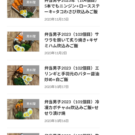
弁当男子2023年（104個目）
男料理
5本でもニンジン+ロースステ
ーキ+タコわさび炊込みご飯
2023年11月15日
弁当男子2023（103個目）サ
男料理
ワラを捌いて炙り焼き+キザ
ミハム炊込みご飯
2023年11月2日
弁当男子2023（102個目）エ
男料理
リンギと手羽元のバター醤油
炒め+白ご飯
2023年10月17日
弁当男子2023（101個目）冷
男料理
凍カボチャde炊込みご飯+せ
せり漬け焼
2023年10月16日