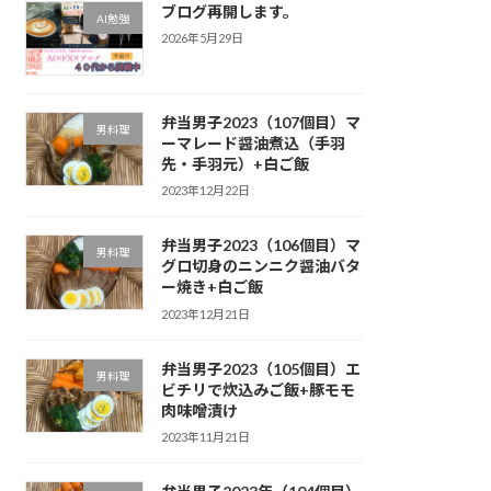
ブログ再開します。
AI勉強
2026年5月29日
弁当男子2023（107個目）マ
男料理
ーマレード醤油煮込（手羽
先・手羽元）+白ご飯
2023年12月22日
弁当男子2023（106個目）マ
男料理
グロ切身のニンニク醤油バタ
ー焼き+白ご飯
2023年12月21日
弁当男子2023（105個目）エ
男料理
ビチリで炊込みご飯+豚モモ
肉味噌漬け
2023年11月21日