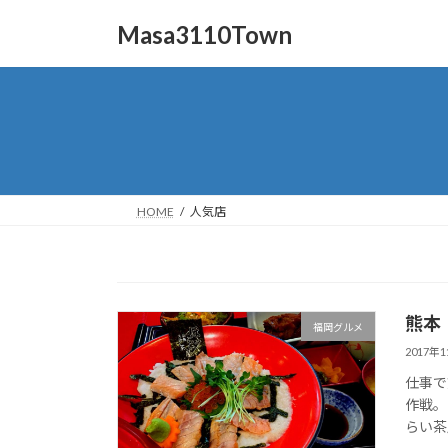
コ
ナ
Masa3110Town
ン
ビ
テ
ゲ
ン
ー
ツ
シ
へ
ョ
ス
ン
キ
に
ッ
移
HOME
人気店
プ
動
熊本
福岡グルメ
2017年
仕事で
作戦。
らい茶屋」