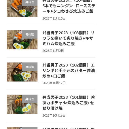
弁当男子2023年（104個目）
男料理
5本でもニンジン+ロースステ
ーキ+タコわさび炊込みご飯
2023年11月15日
弁当男子2023（103個目）サ
男料理
ワラを捌いて炙り焼き+キザ
ミハム炊込みご飯
2023年11月2日
弁当男子2023（102個目）エ
男料理
リンギと手羽元のバター醤油
炒め+白ご飯
2023年10月17日
弁当男子2023（101個目）冷
男料理
凍カボチャde炊込みご飯+せ
せり漬け焼
2023年10月16日