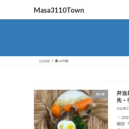
コ
ナ
Masa3110Town
ン
ビ
テ
ゲ
ン
ー
ツ
シ
へ
ョ
ス
ン
キ
に
ッ
移
HOME
乗っけ弁
プ
動
弁当
男料理
先・
2023年
・ 20
個目 