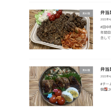
弁当
男料理
2021年
#田中
年間目
念して
弁当
男料理
2021年
#チー
個
2