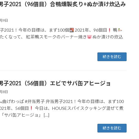
男子2021（96個目）合鴨燻製炙り+ぬか漬け炊込み
7月9日
子2021！今年の目標は、まず100個
2021年、96個目
鴨
たくなって、 紅茶鴨スモークのバーナー焼き
ぬか漬けの炊込
続きを読む
男子2021（56個目）エビでサバ缶アヒージョ
5月8日
ム曲げわっぱ #弁当男子 弁当男子2021！今年の目標は、まず100
021年、56個目
今日は、HOUSEスパイスクッキング混ぜて煮
「サバ缶アヒージョ」 […]
続きを読む