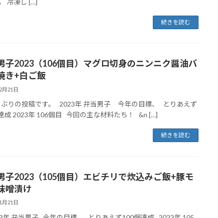
 冷凍し […]
続きを読む
男子2023（106個目）マグロ切身のニンニク醤油バ
焼き+白ご飯
12月21日
しぶりの投稿です。 2023年 弁当男子 今年の目標、 とりあえず
達成 2023年 106個目 今回の主な材料たち！ &n […]
続きを読む
男子2023（105個目）エビチリで炊込みご飯+豚モ
味噌漬け
11月21日
23年 弁当男子 今年の目標、 とりあえず100個達成 2023年 105