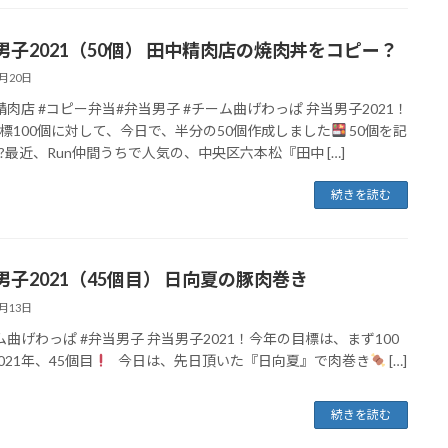
男子2021（50個） 田中精肉店の焼肉丼をコピー？
4月20日
精肉店 #コピー弁当#弁当男子 #チーム曲げわっぱ 弁当男子2021！
標100個に対して、今日で、半分の50個作成しました
50個を記
?最近、Run仲間うちで人気の、中央区六本松『田中 […]
続きを読む
男子2021（45個目） 日向夏の豚肉巻き
4月13日
ム曲げわっぱ #弁当男子 弁当男子2021！今年の目標は、まず100
021年、45個目
今日は、先日頂いた『日向夏』で肉巻き
[…]
続きを読む