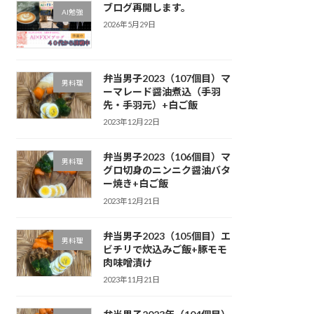
ブログ再開します。
AI勉強
2026年5月29日
弁当男子2023（107個目）マ
男料理
ーマレード醤油煮込（手羽
先・手羽元）+白ご飯
2023年12月22日
弁当男子2023（106個目）マ
男料理
グロ切身のニンニク醤油バタ
ー焼き+白ご飯
2023年12月21日
弁当男子2023（105個目）エ
男料理
ビチリで炊込みご飯+豚モモ
肉味噌漬け
2023年11月21日