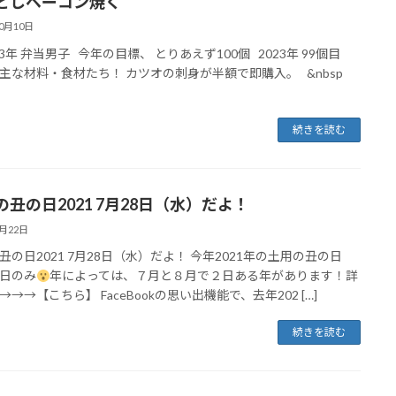
としベーコン焼く
10月10日
023年 弁当男子 今年の目標、 とりあえず100個 2023年 99個目
主な材料・食材たち！ カツオの刺身が半額で即購入。 &nbsp
続きを読む
の丑の日2021 7月28日（水）だよ！
7月22日
丑の日2021 7月28日（水）だよ！ 今年2021年の土用の丑の日
日のみ
年によっては、７月と８月で２日ある年があります！詳
→→【こちら】 FaceBookの思い出機能で、去年202 […]
続きを読む