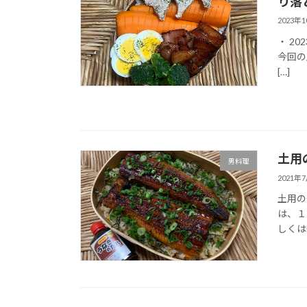
り落
2023年
・ 2
今回の
[…]
土用
男料理
2021年
土用の
は、１
しくは→