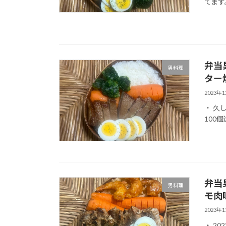
てます。
弁当
男料理
ター
2023年
・ 久
100個
弁当
男料理
モ肉
2023年
・ 20