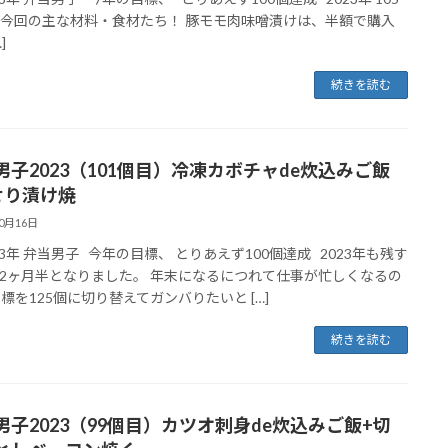
今回の主な材料・食材たち！ 豚モモ肉味噌漬けは、半額で購入
]
続きを読む
男子2023（101個目）冷凍カボチャde炊込みご飯
せり漬け焼
10月16日
023年 弁当男子 今年の目標、 とりあえず100個達成 2023年も残す
2ヶ月半となりました。 年末になるにつれて仕事が忙しくなるの
目標を125個に切り替えてガンバりたいと […]
続きを読む
男子2023（99個目）カツオ刺身de炊込みご飯+切