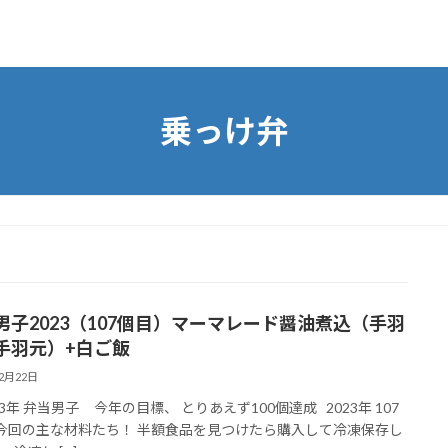
乗っけ弁
男子2023（107個目）マーマレード醤油煮込（手羽
手羽元）+白ご飯
12月22日
23年 弁当男子 今年の目標、 とりあえず100個達成 2023年 107
今回の主な材料たち！ 半額食品を見つけたら購入して冷凍保存し