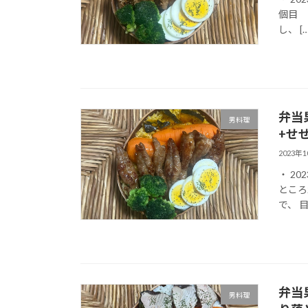
個目 
し、 […
弁当
男料理
+せ
2023年
・ 2
ところ
で、 
弁当
男料理