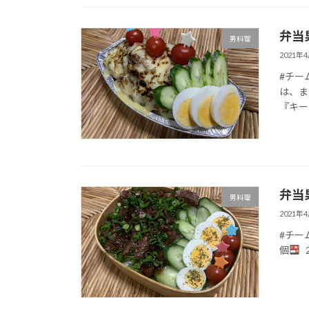
弁当
男料理
2021年
#チー
は、ま
『キーマ
弁当
男料理
2021年
#チー
個
2