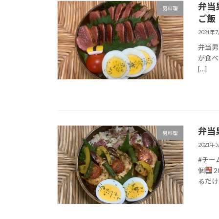
弁当
男料理
ご飯
2021年
弁当男
が食べ
[…]
弁当
男料理
2021年
#チー
個
2
るだけ