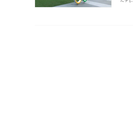
たチ […