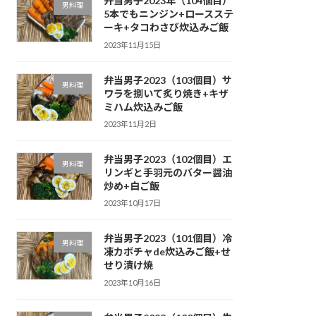
弁当男子2023年（104個目）
男料理
5本でもニンジン+ロースステ
ーキ+タコわさび炊込みご飯
2023年11月15日
弁当男子2023（103個目）サ
男料理
ワラを捌いて炙り焼き+キザ
ミハム炊込みご飯
2023年11月2日
弁当男子2023（102個目）エ
男料理
リンギと手羽元のバター醤油
炒め+白ご飯
2023年10月17日
弁当男子2023（101個目）冷
男料理
凍カボチャde炊込みご飯+せ
せり漬け焼
2023年10月16日