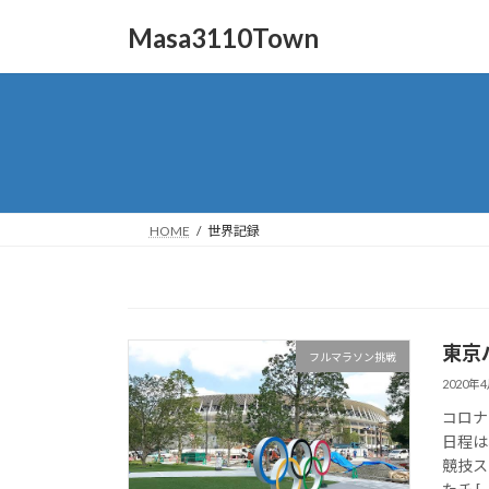
コ
ナ
Masa3110Town
ン
ビ
テ
ゲ
ン
ー
ツ
シ
へ
ョ
ス
ン
キ
に
ッ
移
HOME
世界記録
プ
動
東京
フルマラソン挑戦
2020年
コロナ
日程は、
競技ス