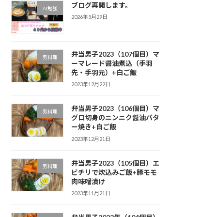
ブログ再開します。
AI勉強
2026年5月29日
弁当男子2023（107個目）マ
男料理
ーマレード醤油煮込（手羽
先・手羽元）+白ご飯
2023年12月22日
弁当男子2023（106個目）マ
男料理
グロ切身のニンニク醤油バタ
ー焼き+白ご飯
2023年12月21日
弁当男子2023（105個目）エ
男料理
ビチリで炊込みご飯+豚モモ
肉味噌漬け
2023年11月21日