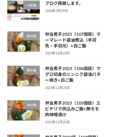
ブログ再開します。
AI勉強
2026年5月29日
弁当男子2023（107個目）マ
男料理
ーマレード醤油煮込（手羽
先・手羽元）+白ご飯
2023年12月22日
弁当男子2023（106個目）マ
男料理
グロ切身のニンニク醤油バタ
ー焼き+白ご飯
2023年12月21日
弁当男子2023（105個目）エ
男料理
ビチリで炊込みご飯+豚モモ
肉味噌漬け
2023年11月21日