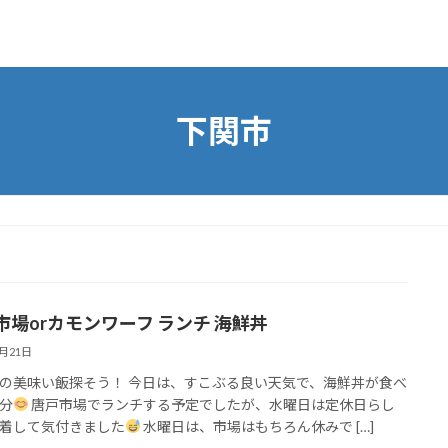
下関市
市場orカモンワーフ ランチ 海鮮丼
4月21日
の美味い飯探そう！ 今日は、すこぶる良い天気で、海鮮丼が食べ
分
唐戸市場でランチする予定でしたが、水曜日は定休日らし
着して気付きました
水曜日は、市場はもちろん休みで […]