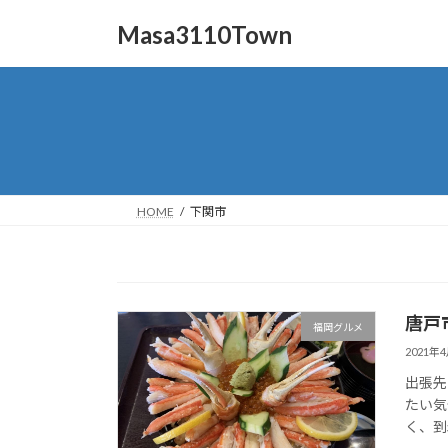
コ
ナ
Masa3110Town
ン
ビ
テ
ゲ
ン
ー
ツ
シ
へ
ョ
ス
ン
キ
に
ッ
移
HOME
下関市
プ
動
唐戸
福岡グルメ
2021年
出張先
たい気
く、到