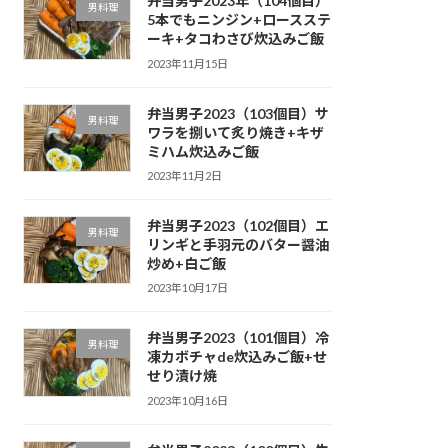
弁当男子2023年（104個目）
男料理
5本でもニンジン+ロースステ
ーキ+タコわさび炊込みご飯
2023年11月15日
弁当男子2023（103個目）サ
男料理
ワラを捌いて炙り焼き+キザ
ミハム炊込みご飯
2023年11月2日
弁当男子2023（102個目）エ
男料理
リンギと手羽元のバター醤油
炒め+白ご飯
2023年10月17日
弁当男子2023（101個目）冷
男料理
凍カボチャde炊込みご飯+せ
せり漬け焼
2023年10月16日