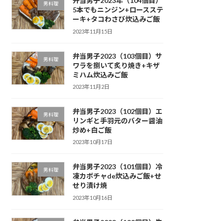
弁当男子2023年（104個目）
男料理
5本でもニンジン+ロースステ
ーキ+タコわさび炊込みご飯
2023年11月15日
弁当男子2023（103個目）サ
男料理
ワラを捌いて炙り焼き+キザ
ミハム炊込みご飯
2023年11月2日
弁当男子2023（102個目）エ
男料理
リンギと手羽元のバター醤油
炒め+白ご飯
2023年10月17日
弁当男子2023（101個目）冷
男料理
凍カボチャde炊込みご飯+せ
せり漬け焼
2023年10月16日