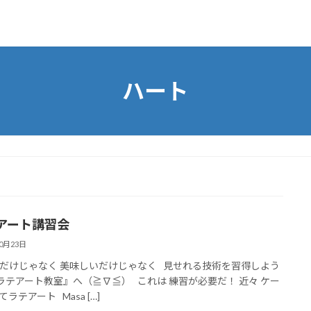
ハート
アート講習会
10月23日
だけじゃなく 美味しいだけじゃなく 見せれる技術を習得しよう
ラテアート教室』へ（≧∇≦） これは 練習が必要だ！ 近々 ケー
ラテアート Masa […]