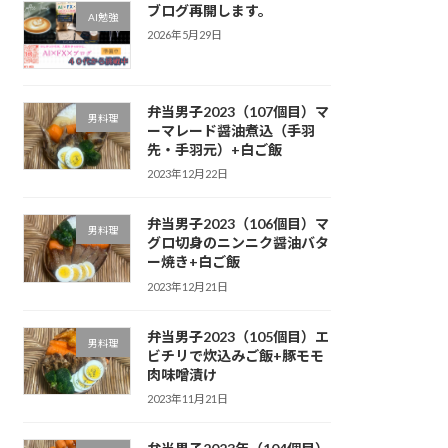
ブログ再開します。
AI勉強
2026年5月29日
弁当男子2023（107個目）マ
男料理
ーマレード醤油煮込（手羽
先・手羽元）+白ご飯
2023年12月22日
弁当男子2023（106個目）マ
男料理
グロ切身のニンニク醤油バタ
ー焼き+白ご飯
2023年12月21日
弁当男子2023（105個目）エ
男料理
ビチリで炊込みご飯+豚モモ
肉味噌漬け
2023年11月21日