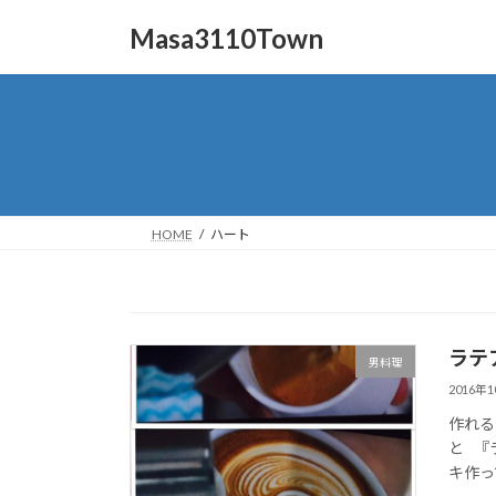
コ
ナ
Masa3110Town
ン
ビ
テ
ゲ
ン
ー
ツ
シ
へ
ョ
ス
ン
キ
に
ッ
移
HOME
ハート
プ
動
ラテ
男料理
2016年
作れる
と 『
キ作って