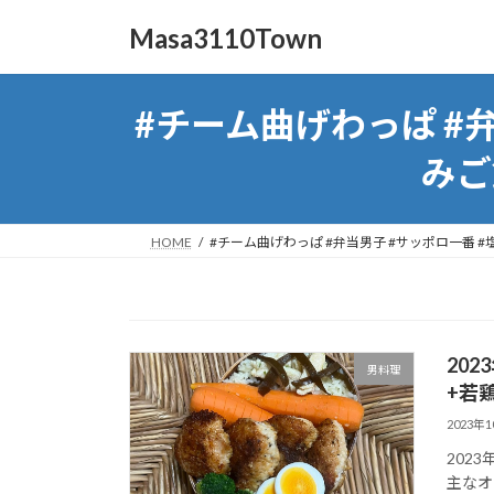
コ
ナ
Masa3110Town
ン
ビ
テ
ゲ
ン
ー
#チーム曲げわっぱ #弁
ツ
シ
へ
ョ
みご
ス
ン
キ
に
ッ
移
HOME
#チーム曲げわっぱ #弁当男子 #サッポロ一番 #塩
プ
動
20
男料理
+若
2023年
2023
主なオ