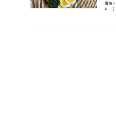
番塩ラ
に、 […