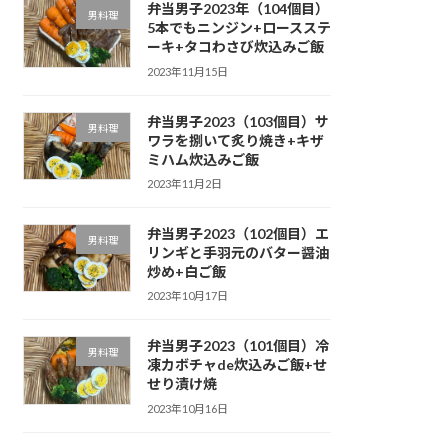
弁当男子2023年（104個目）
男料理
5本でもニンジン+ロースステ
ーキ+タコわさび炊込みご飯
2023年11月15日
弁当男子2023（103個目）サ
男料理
ワラを捌いて炙り焼き+キザ
ミハム炊込みご飯
2023年11月2日
弁当男子2023（102個目）エ
男料理
リンギと手羽元のバター醤油
炒め+白ご飯
2023年10月17日
弁当男子2023（101個目）冷
男料理
凍カボチャde炊込みご飯+せ
せり漬け焼
2023年10月16日