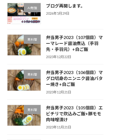
ブログ再開します。
AI勉強
2026年5月29日
弁当男子2023（107個目）マ
男料理
ーマレード醤油煮込（手羽
先・手羽元）+白ご飯
2023年12月22日
弁当男子2023（106個目）マ
男料理
グロ切身のニンニク醤油バタ
ー焼き+白ご飯
2023年12月21日
弁当男子2023（105個目）エ
男料理
ビチリで炊込みご飯+豚モモ
肉味噌漬け
2023年11月21日