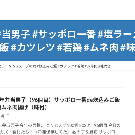
当男子 #サッポロ一番 #塩ラー
飯 #カツレツ #若鶏 #ムネ肉 #
ラーメン #スープの素 #炊込みご飯 #カツレツ #若鶏 #ムネ肉 #味付き
23年弁当男子（96個目）サッポロ一番de炊込みご飯
鶏ムネ肉揚げ（味付）
10月3日
年 弁当男子 今年の目標、 とりあえず100個 2023年 96個目 今日の
カズ・食材たち！（冷凍保存してた） 数の子＆昆布 サッポロ一