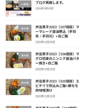
ブログ再開します。
AI勉強
2026年5月29日
弁当男子2023（107個目）マ
男料理
ーマレード醤油煮込（手羽
先・手羽元）+白ご飯
2023年12月22日
弁当男子2023（106個目）マ
男料理
グロ切身のニンニク醤油バタ
ー焼き+白ご飯
2023年12月21日
弁当男子2023（105個目）エ
男料理
ビチリで炊込みご飯+豚モモ
肉味噌漬け
2023年11月21日