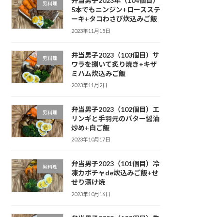
弁当男子2023年（104個目）
男料理
5本でもニンジン+ロースステ
ーキ+タコわさび炊込みご飯
2023年11月15日
弁当男子2023（103個目）サ
男料理
ワラを捌いて炙り焼き+キザ
ミハム炊込みご飯
2023年11月2日
弁当男子2023（102個目）エ
男料理
リンギと手羽元のバター醤油
炒め+白ご飯
2023年10月17日
弁当男子2023（101個目）冷
男料理
凍カボチャde炊込みご飯+せ
せり漬け焼
2023年10月16日