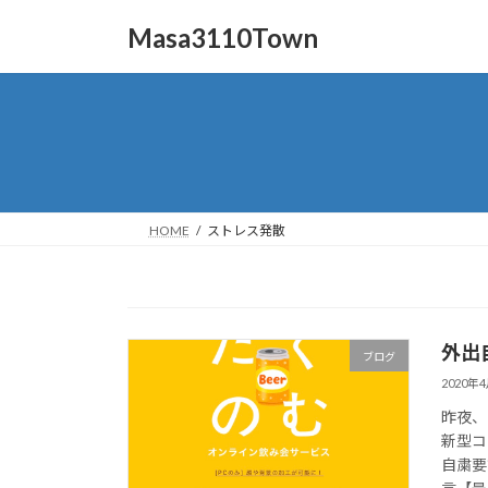
コ
ナ
Masa3110Town
ン
ビ
テ
ゲ
ン
ー
ツ
シ
へ
ョ
ス
ン
キ
に
ッ
移
HOME
ストレス発散
プ
動
外出
ブログ
2020年
昨夜、オ
新型コ
自粛要