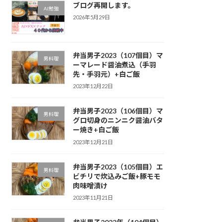
ブログ再開します。
AI勉強
2026年5月29日
弁当男子2023（107個目）マ
男料理
ーマレード醤油煮込（手羽
先・手羽元）+白ご飯
2023年12月22日
弁当男子2023（106個目）マ
男料理
グロ切身のニンニク醤油バタ
ー焼き+白ご飯
2023年12月21日
弁当男子2023（105個目）エ
男料理
ビチリで炊込みご飯+豚モモ
肉味噌漬け
2023年11月21日