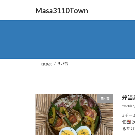
コ
ナ
Masa3110Town
ン
ビ
テ
ゲ
ン
ー
ツ
シ
へ
ョ
ス
ン
キ
に
ッ
移
HOME
サバ缶
プ
動
弁当
男料理
2021年
#チー
個
2
るだけ