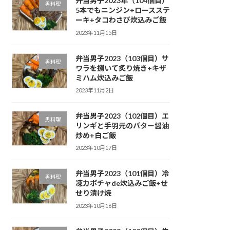
弁当男子2023年（104個目）
男料理
5本でもニンジン+ロースステ
ーキ+タコわさび炊込みご飯
2023年11月15日
弁当男子2023（103個目）サ
男料理
ワラを捌いて炙り焼き+キザ
ミハム炊込みご飯
2023年11月2日
弁当男子2023（102個目）エ
男料理
リンギと手羽元のバター醤油
炒め+白ご飯
2023年10月17日
弁当男子2023（101個目）冷
男料理
凍カボチャde炊込みご飯+せ
せり漬け焼
2023年10月16日