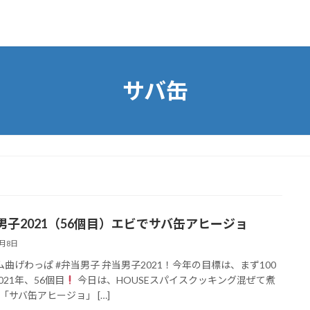
サバ缶
男子2021（56個目）エビでサバ缶アヒージョ
5月8日
ム曲げわっぱ #弁当男子 弁当男子2021！今年の目標は、まず100
021年、56個目
今日は、HOUSEスパイスクッキング混ぜて煮
「サバ缶アヒージョ」 […]