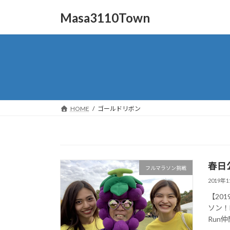
コ
ナ
Masa3110Town
ン
ビ
テ
ゲ
ン
ー
ツ
シ
へ
ョ
ス
ン
キ
に
ッ
移
HOME
ゴールドリボン
プ
動
春日
フルマラソン挑戦
2019年
【20
ソン！ht
Run