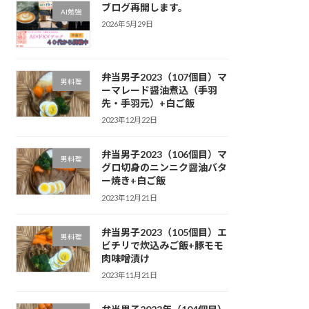
ブログ再開します。
AI勉強
2026年5月29日
弁当男子2023（107個目）マ
男料理
ーマレード醤油煮込（手羽
先・手羽元）+白ご飯
2023年12月22日
弁当男子2023（106個目）マ
男料理
グロ切身のニンニク醤油バタ
ー焼き+白ご飯
2023年12月21日
弁当男子2023（105個目）エ
男料理
ビチリで炊込みご飯+豚モモ
肉味噌漬け
2023年11月21日