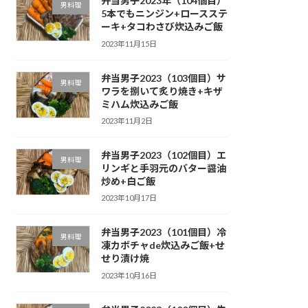
弁当男子2023年（104個目）
男料理
5本でもニンジン+ロースステ
ーキ+タコわさび炊込みご飯
2023年11月15日
弁当男子2023（103個目）サ
男料理
ワラを捌いて炙り焼き+キザ
ミハム炊込みご飯
2023年11月2日
弁当男子2023（102個目）エ
男料理
リンギと手羽元のバター醤油
炒め+白ご飯
2023年10月17日
弁当男子2023（101個目）冷
男料理
凍カボチャde炊込みご飯+せ
せり漬け焼
2023年10月16日