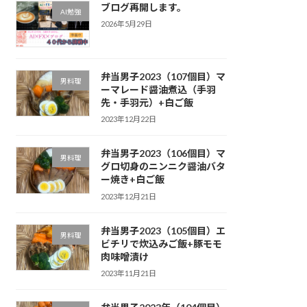
ブログ再開します。
AI勉強
2026年5月29日
弁当男子2023（107個目）マ
男料理
ーマレード醤油煮込（手羽
先・手羽元）+白ご飯
2023年12月22日
弁当男子2023（106個目）マ
男料理
グロ切身のニンニク醤油バタ
ー焼き+白ご飯
2023年12月21日
弁当男子2023（105個目）エ
男料理
ビチリで炊込みご飯+豚モモ
肉味噌漬け
2023年11月21日