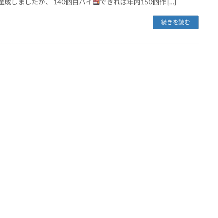
個達成しましたが、 140個目バイ
できれば年内150個作 […]
続きを読む