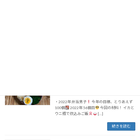
続きを読む
上島龍平 自殺？
ブログ
2022年5月11日
ダチョウ倶楽部の上島竜兵さん死去、６１歳 (デイ
リースポーツ) https://u.lin.ee/H7Czb9W?
mediadetail=1&utm_source=line&utm_medium=
shar […]
続きを読む
弁当男子2022（56個目）ウニ瓶イカ炊
男料理
込みご飯+餃子
2022年5月10日
・2022年 弁当男子
今年の目標、とりあえず
100個
2022年 56個目
今回の材料！ イカと
ウニ瓶で炊込みご飯
[…]
続きを読む