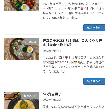
2022年 弁当男子
今年の目標、とりあえず
100個(^_-)-☆ 2022年 52個目
今回使った弁当
材料週一くらいで一緒に大濠公園をランニング
しているRun友から、自 […]
続きを読む
弁当男子2022（51個目）こんにゃく弁
男料理
当【炭水化物を減】
2022年4月14日
・ 2022年 弁当男子
今年の目標、とりあえず
100個
2022年 51個目
最近、炭水化物食べ
過ぎかな？ちょっとお腹が出てきた感があるの
で、たまには […]
続きを読む
NG弁当男子
福岡グルメ
2022年4月13日
最近、気になるあのコがパスタ好きらしい
人