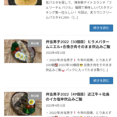
気パスタを探して、 博多駅デイトスランチ「フ
ェリーチェ バジル」 福岡で美味しいパスタラン
キング第一位らしい！ 今回は、炙りウニクリー
ムパスタ ¥1,280-（ […]
続きを読む
弁当男子2022（50個目）ヒラメバター
男料理
ムニエル+合挽き肉そのまま炊込みご飯
2022年4月12日
・ 2022年 弁当男子
今年の目標、とりあえず
100個
2022年 50個目
合挽き肉をそのまま
炊込みご飯
パックに入ってたまま取り […]
続きを読む
弁当男子2022（49個目）近江牛＋社長
男料理
のイカ塩辛炊込みご飯
2022年4月11日
・ 2022年 弁当男子
今年の目標、とりあえず