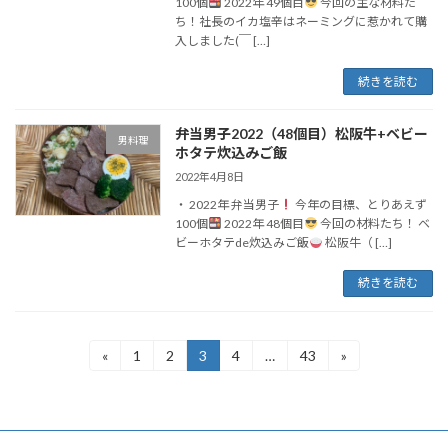
100個
2022年 49個目
今回の主な材料た
ち！社長のイカ塩辛はネーミングに惹かれて購
入しました(￣ […]
続きを読む
弁当男子2022（48個目）松阪牛+ベビー
男料理
ホタテ炊込みご飯
2022年4月8日
・ 2022年 弁当男子
今年の目標、とりあえず
100個
2022年 48個目
今回の材料たち！ ベ
ビーホタテde炊込みご飯
松阪牛（ […]
続きを読む
投
«
1
2
3
4
…
43
»
固
固
固
固
固
定
定
定
定
定
稿
ペ
ペ
ペ
ペ
ペ
ー
ー
ー
ー
ー
の
ジ
ジ
ジ
ジ
ジ