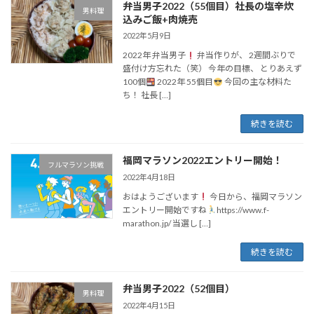
弁当男子2022（55個目）社長の塩辛炊
男料理
込みご飯+肉焼売
2022年5月9日
2022年 弁当男子
弁当作りが、 2週間ぶりで
盛付け方忘れた（笑） 今年の目標、 とりあえず
100個
2022年 55個目
今回の主な材料た
ち！ 社長 […]
続きを読む
福岡マラソン2022エントリー開始！
フルマラソン挑戦
2022年4月18日
おはようございます
今日から、福岡マラソン
エントリー開始ですね
https://www.f-
marathon.jp/ 当選し […]
続きを読む
弁当男子2022（52個目）
男料理
2022年4月15日