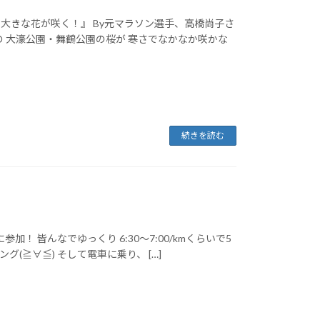
大きな花が咲く！』 By元マラソン選手、高橋尚子さ
のの 大濠公園・舞鶴公園の桜が 寒さでなかなか咲かな
続きを読む
に参加！ 皆んなでゆっくり 6:30〜7:00/kmくらいで5
グ(≧∀≦) そして電車に乗り、 […]