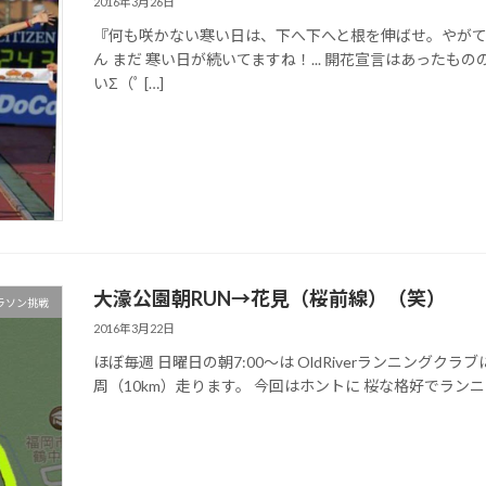
2016年3月26日
『何も咲かない寒い日は、下へ下へと根を伸ばせ。やがて
ん まだ 寒い日が続いてますね！... 開花宣言はあったも
いΣ（ﾟ […]
大濠公園朝RUN→花見（桜前線）（笑）
ラソン挑戦
2016年3月22日
ほぼ毎週 日曜日の朝7:00〜は OldRiverランニングクラブ
周（10km）走ります。 今回はホントに 桜な格好でランニン