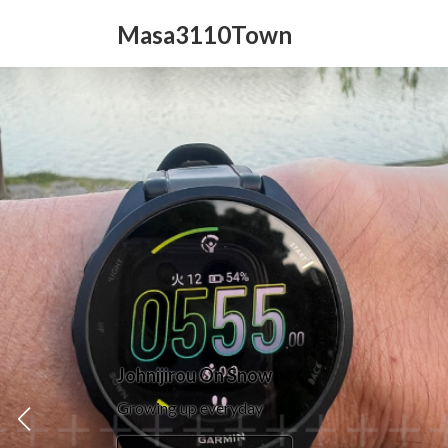
コ
ナ
Masa3110Town
ン
ビ
テ
ゲ
ン
ー
ツ
シ
へ
ョ
ス
ン
キ
に
ッ
移
プ
動
Johnijirou On Snow
Growing up everyday