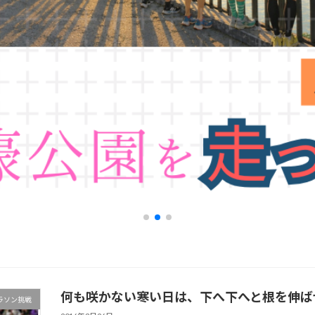
何も咲かない寒い日は、下へ下へと根を伸ば
ラソン挑戦