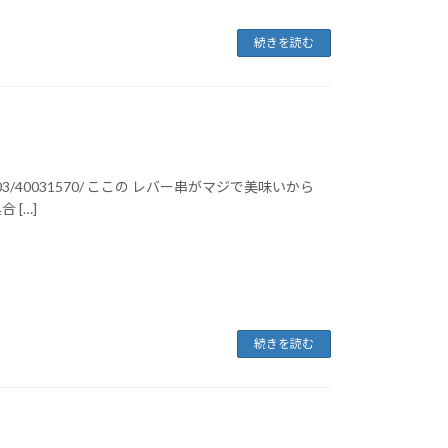
続きを読む
A400103/40031570/ ここの レバー串がマジで美味いから
 […]
続きを読む