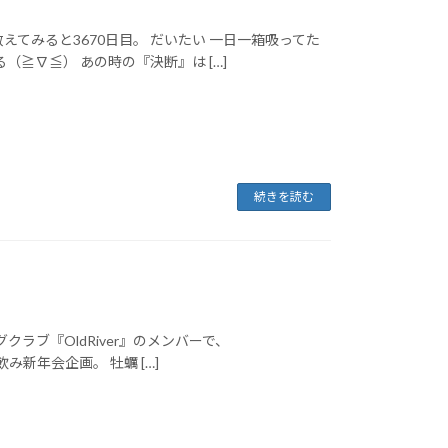
と数えてみると3670日目。 だいたい 一日一箱吸ってた
いてる（≧∇≦） あの時の『決断』は […]
続きを読む
ラブ『OldRiver』のメンバーで、
00で 宅飲み新年会企画。 牡蠣 […]