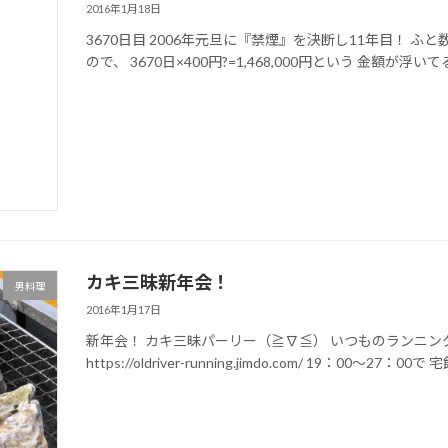
2016年1月18日
3670日目 2006年元旦に『禁煙』を決断し11年目！ ふ
ので、 3670日×400円?=1,468,000円という 金額が浮
カキ三昧新年会！
男料理
2016年1月17日
新年会！ カキ三昧パーリー（≧∇≦） いつものランニングク
https://oldriver-running.jimdo.com/ 19：00～27：