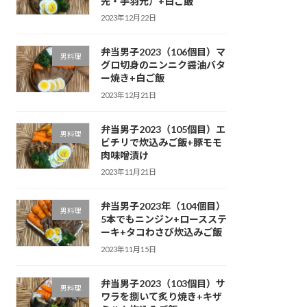
先・手羽元）+白ご飯
2023年12月22日
弁当男子2023（106個目）マ
男料理
グロ切身のニンニク醤油バタ
ー焼き+白ご飯
2023年12月21日
弁当男子2023（105個目）エ
男料理
ビチリで炊込みご飯+豚モモ
肉味噌漬け
2023年11月21日
弁当男子2023年（104個目）
男料理
5本でもニンジン+ロースステ
ーキ+タコわさび炊込みご飯
2023年11月15日
弁当男子2023（103個目）サ
男料理
ワラを捌いて炙り焼き+キザ