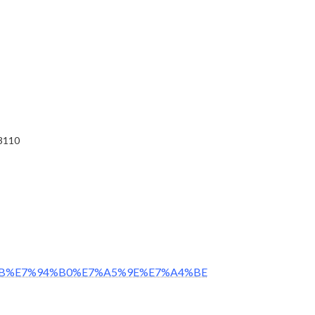
3110
。
%AB%9B%E7%94%B0%E7%A5%9E%E7%A4%BE