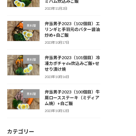
ミハム炊込みご飯
2023年11月2日
弁当男子2023（102個目）エ
男料理
リンギと手羽元のバター醤油
炒め+白ご飯
2023年10月17日
弁当男子2023（101個目）冷
男料理
凍カボチャde炊込みご飯+せ
せり漬け焼
2023年10月16日
弁当男子2023（100個目）牛
男料理
肩ロースステーキ（ミディア
ム焼）+白ご飯
2023年10月12日
カテゴリー