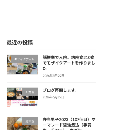
最近の投稿
脳梗塞で入院。病院食210食
モザイクアート
でモザイクアートを作りまし
た
2026年5月29日
ブログ再開します。
AI勉強
2026年5月29日
弁当男子2023（107個目）マ
男料理
ーマレード醤油煮込（手羽