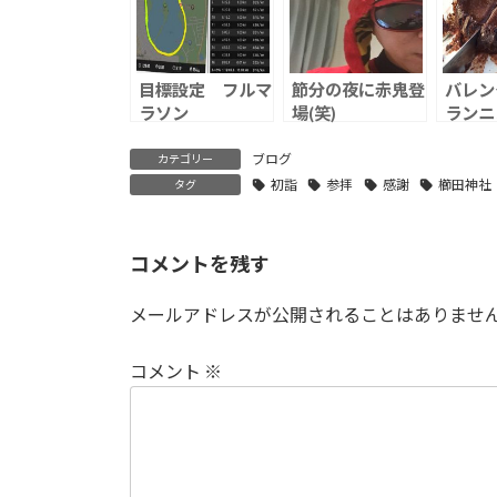
目標設定 フルマ
節分の夜に赤鬼登
バレン
ラソン
場(笑)
ランニ
ブログ
カテゴリー
初詣
参拝
感謝
櫛田神社
タグ
コメントを残す
メールアドレスが公開されることはありませ
コメント
※