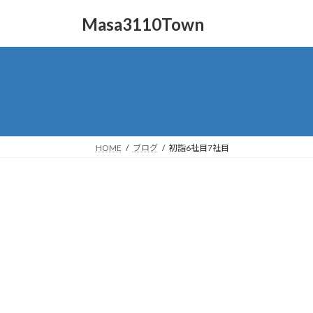
コ
ナ
Masa3110Town
ン
ビ
テ
ゲ
ン
ー
ツ
シ
へ
ョ
ス
ン
キ
に
ッ
移
HOME
ブログ
初詣6社目7社目
プ
動