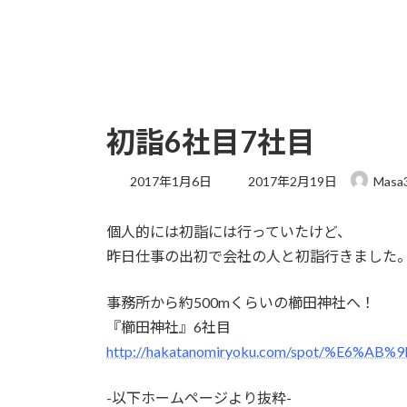
初詣6社目7社目
最
2017年1月6日
2017年2月19日
Masa
終
更
個人的には初詣には行っていたけど、
新
日
昨日仕事の出初で会社の人と初詣行きました
時
:
事務所から約500mくらいの櫛田神社へ！
『櫛田神社』6社目
http://hakatanomiryoku.com/spot/%E6
-以下ホームページより抜粋-