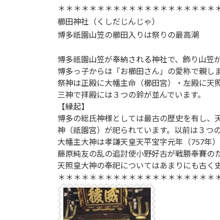
＊＊＊＊＊＊＊＊＊＊＊＊＊＊＊＊＊＊＊＊
櫛田神社（くしだじんじゃ）
博多祇園山笠の櫛田入りは祭りの最高潮
博多祇園山笠が奉納される神社で、飾り山笠
博多っ子からは「お櫛田さん」の愛称で親し
祭神は正殿に大幡主命（櫛田宮）・左殿に天
三神で拝殿には３つの鈴が並んでいます。
【縁起】
博多の総氏神様としては最古の歴史を有し、
神（祇園宮）が祀られています。以前は３つ
大幡主大神は孝謙天皇天平宝字元年（757年）
藤原純友の乱の追討使小野好古が戦勝奉賽の
天照皇大神の奉祀についてはあまりにも古く
＊＊＊＊＊＊＊＊＊＊＊＊＊＊＊＊＊＊＊＊