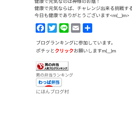
健康で元気なのは神様のお蔭！
健康で元気ならば、チャレンジ出来る挑戦す
今日も健康でありがとうございます<m(__)m>
F
T
Li
E
共
ac
w
n
m
有
ブログランキングに参加しています。
e
itt
e
ai
ポチッと
クリック
お願いしますm(__)m
b
er
l
o
o
男の弁当ランキング
k
にほんブログ村