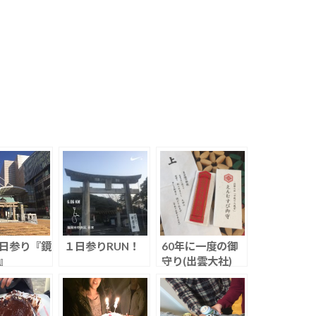
日参り『鏡
１日参りRUN！
60年に一度の御
』
守り(出雲大社)