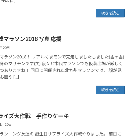
呼ば […]
続きを読む
マラソン2018 写真 応援
2月20日
マラソン2018！ リアルくまモンで完走しましたしました(≧∀≦)
身のマサモンです(笑) 段々と市民マラソンでも仮装出場が厳しく
つありますね！ 同日に開催された北九州マラソンでは、 顔が見
面や […]
続きを読む
ライズ大作戦 手作りケーキ
11月20日
ランニング友達の 誕生日サプライズ大作戦やりました。 前日に