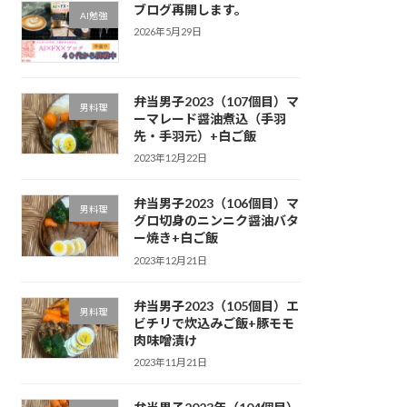
ブログ再開します。
AI勉強
2026年5月29日
弁当男子2023（107個目）マ
男料理
ーマレード醤油煮込（手羽
先・手羽元）+白ご飯
2023年12月22日
弁当男子2023（106個目）マ
男料理
グロ切身のニンニク醤油バタ
ー焼き+白ご飯
2023年12月21日
弁当男子2023（105個目）エ
男料理
ビチリで炊込みご飯+豚モモ
肉味噌漬け
2023年11月21日