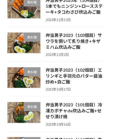
弁当男子2023年（104個目）
男料理
5本でもニンジン+ロースステ
ーキ+タコわさび炊込みご飯
2023年11月15日
弁当男子2023（103個目）サ
男料理
ワラを捌いて炙り焼き+キザ
ミハム炊込みご飯
2023年11月2日
弁当男子2023（102個目）エ
男料理
リンギと手羽元のバター醤油
炒め+白ご飯
2023年10月17日
弁当男子2023（101個目）冷
男料理
凍カボチャde炊込みご飯+せ
せり漬け焼
2023年10月16日