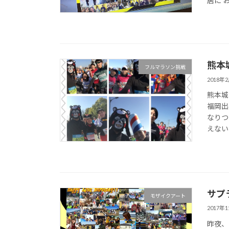
居に お
熊本城
フルマラソン挑戦
2018年
熊本城
福岡出
なりつ
えないお
サプ
モザイクアート
2017年
昨夜、