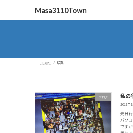
コ
ナ
Masa3110Town
ン
ビ
テ
ゲ
ン
ー
ツ
シ
へ
ョ
ス
ン
キ
に
ッ
移
HOME
写真
プ
動
私の
ブログ
2018年
先日行
パソコ
ですが