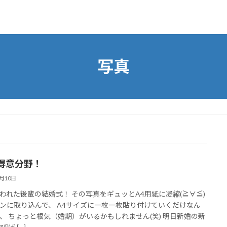
写真
得意分野！
8月10日
われた後輩の結婚式！ その写真をギュッとA4用紙に凝縮(≧∀≦)
ンに取り込んで、 A4サイズに一枚一枚貼り付けていくだけなん
、 ちょっと根気（婚期）がいるかもしれません(笑) 明日新婚の新